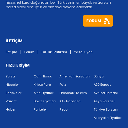
hisse.net kurulduğundan beri Türkiye'nin en büyük ve ücretsiz
borsa sitesi olmuştur ve olmaya devam edecektir.
FORUM
İLETİŞİM
İletişim
Forum
Gizlilik Politikası
Yasal Uyarı
HIZLI ERİŞİM
Borsa
Canlı Borsa
Amerikan Borsaları
Dünya
Hisseler
Kripto Para
Faiz
ABD Borsası
Endeksler
Altın Fiyatları
Ekonomik Takvim
Avrupa Borsası
Varant
Döviz Fiyatları
KAP Haberleri
Asya Borsası
Haber
Pariteler
Repo
Türkiye Borsası
Akaryakıt Fiyatları