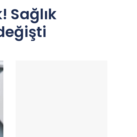
k! Sağlık
değişti