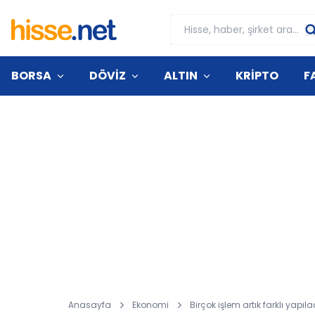
BORSA
DÖVİZ
ALTIN
KRİPTO
F
Anasayfa
Ekonomi
Birçok işlem artık farklı yapı