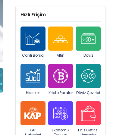
Hızlı Erişim
Canlı Borsa
Altın
Döviz
Hisseler
Kripto Paralar
Döviz Çevirici
KAP
Ekonomik
Faiz Getirisi
Haberleri
Takvim
Hesapla