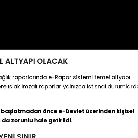
Video
L ALTYAPI OLACAK
lık raporlarında e-Rapor sistemi temel altyapı
re ıslak imzalı raporlar yalnızca istisnai durumlard
i başlatmadan önce e-Devlet üzerinden kişisel
da zorunlu hale getirildi.
ENİ SINIR