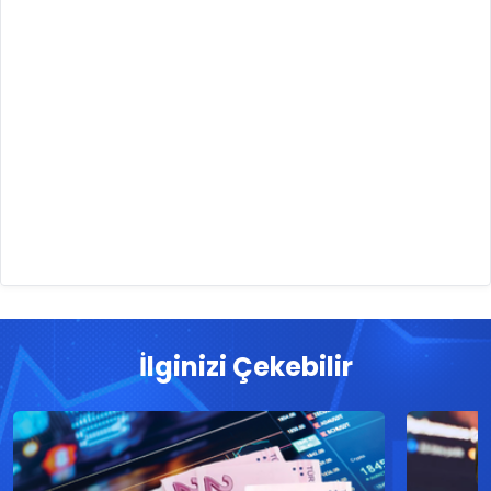
İlginizi Çekebilir