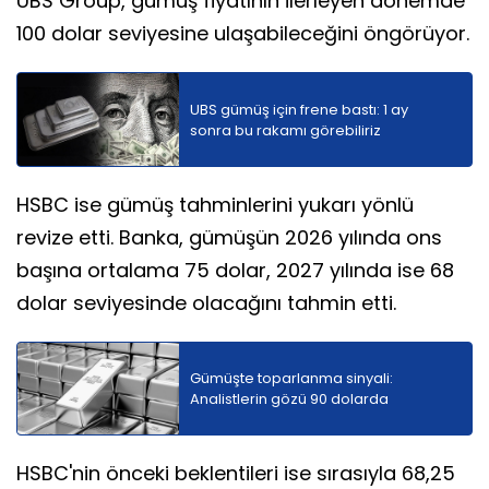
UBS Group, gümüş fiyatının ilerleyen dönemde
100 dolar seviyesine ulaşabileceğini öngörüyor.
UBS gümüş için frene bastı: 1 ay
sonra bu rakamı görebiliriz
HSBC ise gümüş tahminlerini yukarı yönlü
revize etti. Banka, gümüşün 2026 yılında ons
başına ortalama 75 dolar, 2027 yılında ise 68
dolar seviyesinde olacağını tahmin etti.
Gümüşte toparlanma sinyali:
Analistlerin gözü 90 dolarda
HSBC'nin önceki beklentileri ise sırasıyla 68,25