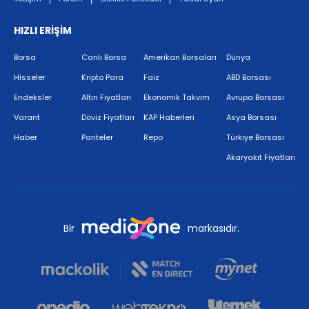
HIZLI ERİŞİM
Borsa
Canlı Borsa
Amerikan Borsaları
Dünya
Hisseler
Kripto Para
Faiz
ABD Borsası
Endeksler
Altın Fiyatları
Ekonomik Takvim
Avrupa Borsası
Varant
Döviz Fiyatları
KAP Haberleri
Asya Borsası
Haber
Pariteler
Repo
Türkiye Borsası
Akaryakıt Fiyatları
Bir
markasıdır.