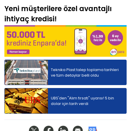
Yeni müşterilere özel avantajlı
ihtiyaç kredisi!
Teknika Plast talep toplama tarihleri
ve tüm detaylar belli oldu
UBS'den "Alım fırsatı" uyarısı! 5 bin
dolar için tarih verdi