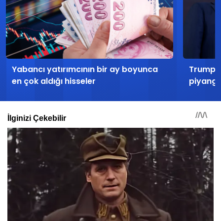
Yabancı yatırımcının bir ay boyunca
Trump’ı
en çok aldığı hisseler
piyango