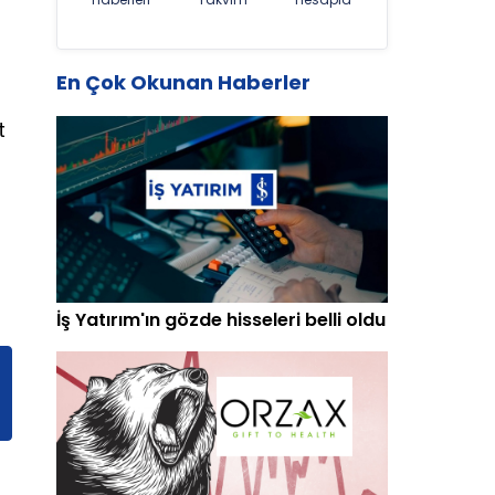
En Çok Okunan Haberler
t
i
m
İş Yatırım'ın gözde hisseleri belli oldu