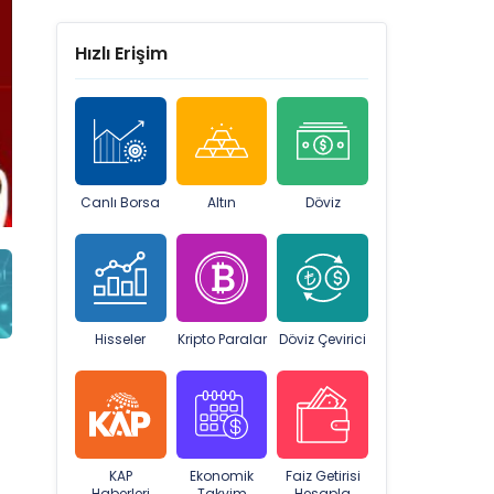
Hızlı Erişim
Canlı Borsa
Altın
Döviz
Hisseler
Kripto Paralar
Döviz Çevirici
KAP
Ekonomik
Faiz Getirisi
Haberleri
Takvim
Hesapla