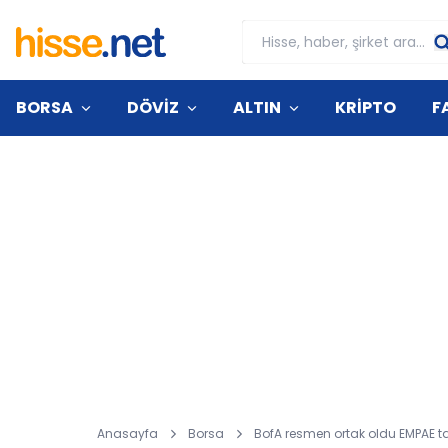
BORSA
DÖVİZ
ALTIN
KRİPTO
F
Anasayfa
Borsa
BofA resmen ortak oldu EMPAE t