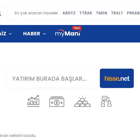
En çok aranan hisseler:
ARDYZ
TTRAK
TMSN
TRALT
PRKAB
AİZ
HABER
avan serisini bozdu