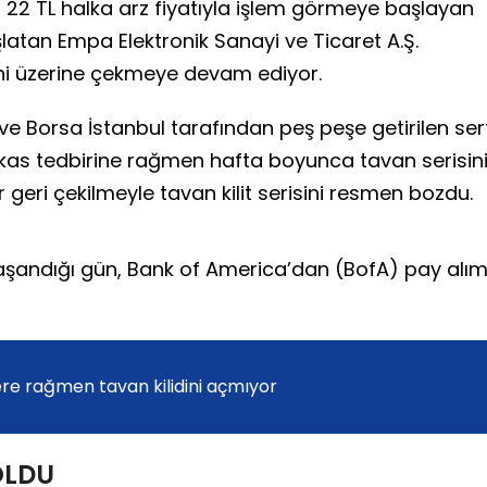
 22 TL halka arz fiyatıyla işlem görmeye başlayan
başlatan Empa Elektronik Sanayi ve Ticaret A.Ş.
ini üzerine çekmeye devam ediyor.
e Borsa İstanbul tarafından peş peşe getirilen ser
takas tedbirine rağmen hafta boyunca tavan serisin
geri çekilmeyle tavan kilit serisini resmen bozdu.
aşandığı gün, Bank of America’dan (BofA) pay alı
re rağmen tavan kilidini açmıyor
OLDU