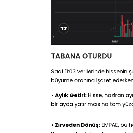
TABANA OTURDU
Saat 11:03 verilerinde hissenin
büyüme oranına işaret ederken, 
• Aylık Getiri:
Hisse, haziran ayı
bir ayda yatırımcısına tam yüzd
• Zirveden Dönüş:
EMPAE, bu haf