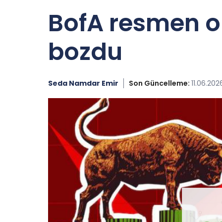
BofA resmen or
bozdu
Seda Namdar Emir
Son Güncelleme:
11.06.2026