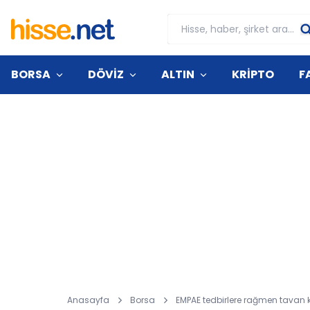
BORSA
DÖVİZ
ALTIN
KRİPTO
F
Anasayfa
Borsa
EMPAE tedbirlere rağmen tavan k