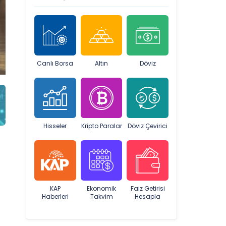
Canlı Borsa
Altın
Döviz
Hisseler
Kripto Paralar
Döviz Çevirici
KAP
Ekonomik
Faiz Getirisi
Haberleri
Takvim
Hesapla