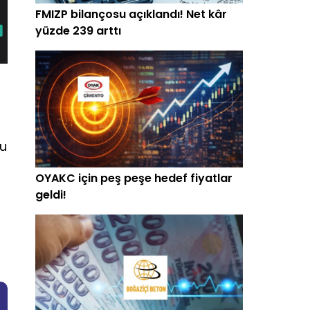
FMIZP bilançosu açıklandı! Net kâr
yüzde 239 arttı
Bu
OYAKC için peş peşe hedef fiyatlar
geldi!