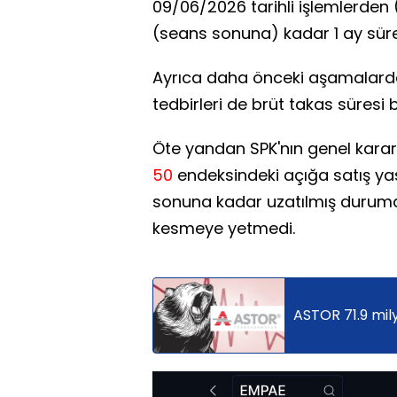
09/06/2026 tarihli işlemlerden
(seans sonuna) kadar 1 ay sürey
Ayrıca daha önceki aşamalarda 
tedbirleri de brüt takas süres
Öte yandan SPK'nın genel kararl
50
endeksindeki açığa satış y
sonuna kadar uzatılmış durumda
kesmeye yetmedi.
ASTOR 71.9 mily