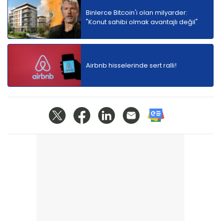
Binlerce Bitcoin'i olan milyarder:
"Konut sahibi olmak avantajlı değil"
Airbnb hisselerinde sert ralli!