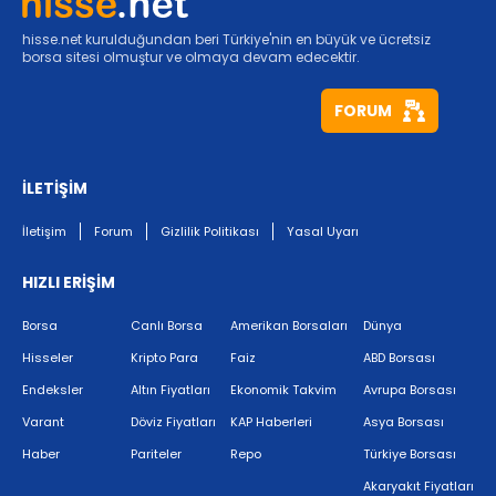
hisse.net kurulduğundan beri Türkiye'nin en büyük ve ücretsiz
borsa sitesi olmuştur ve olmaya devam edecektir.
FORUM
İLETİŞİM
İletişim
Forum
Gizlilik Politikası
Yasal Uyarı
HIZLI ERİŞİM
Borsa
Canlı Borsa
Amerikan Borsaları
Dünya
Hisseler
Kripto Para
Faiz
ABD Borsası
Endeksler
Altın Fiyatları
Ekonomik Takvim
Avrupa Borsası
Varant
Döviz Fiyatları
KAP Haberleri
Asya Borsası
Haber
Pariteler
Repo
Türkiye Borsası
Akaryakıt Fiyatları