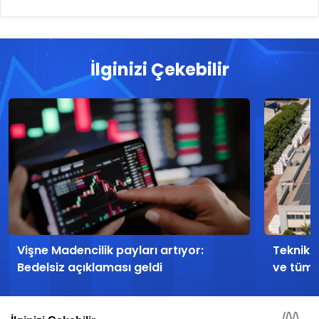
İlginizi Çekebilir
Vişne Madencilik payları artıyor:
Teknika 
Bedelsiz açıklaması geldi
ve tüm d