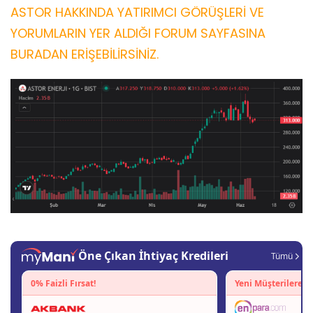
ASTOR HAKKINDA YATIRIMCI GÖRÜŞLERİ VE
YORUMLARIN YER ALDIĞI FORUM SAYFASINA
BURADAN ERİŞEBİLİRSİNİZ.