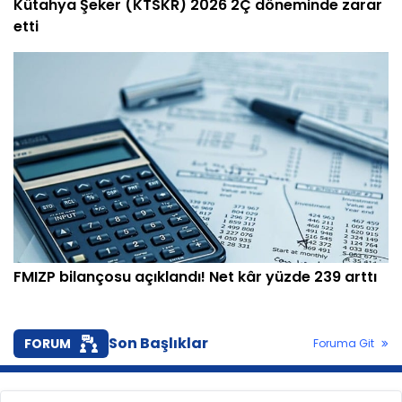
Kütahya Şeker (KTSKR) 2026 2Ç döneminde zarar
etti
FMIZP bilançosu açıklandı! Net kâr yüzde 239 arttı
Son Başlıklar
FORUM
Foruma Git