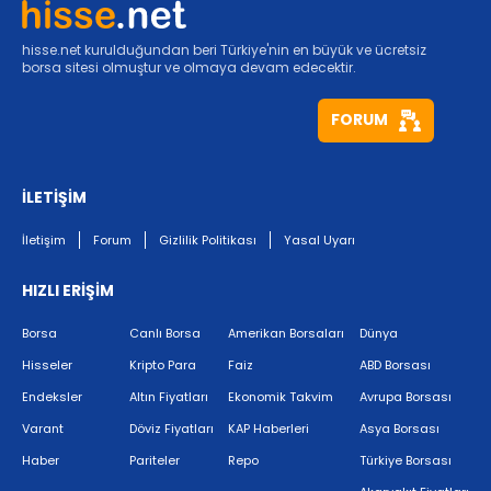
hisse.net kurulduğundan beri Türkiye'nin en büyük ve ücretsiz
borsa sitesi olmuştur ve olmaya devam edecektir.
FORUM
İLETİŞİM
İletişim
Forum
Gizlilik Politikası
Yasal Uyarı
HIZLI ERİŞİM
Borsa
Canlı Borsa
Amerikan Borsaları
Dünya
Hisseler
Kripto Para
Faiz
ABD Borsası
Endeksler
Altın Fiyatları
Ekonomik Takvim
Avrupa Borsası
Varant
Döviz Fiyatları
KAP Haberleri
Asya Borsası
Haber
Pariteler
Repo
Türkiye Borsası