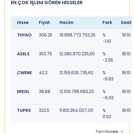
EN ÇOK İŞLEM GÖREN HİSSELER
Hisse
Fiyat
Hacim
Fark
Saat
THYAO
306.25
19.898.773.703,25
%
18:10
-1.61
ASELS
353.75
12.380.970.235,50
%
18:10
-2.55
CWENE
42.2
12.159.626.735,62
%
18:10
-9.83
EREGL
38.68
12.106.785.683,20
%
18:10
-6.93
TUPRS
323.5
11.831.364.007,00
%
18:10
0.62
Tüm Hisseler