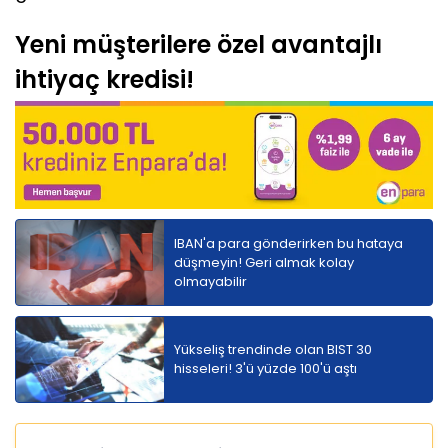
Yeni müşterilere özel avantajlı
ihtiyaç kredisi!
IBAN'a para gönderirken bu hataya
düşmeyin! Geri almak kolay
olmayabilir
Yükseliş trendinde olan BIST 30
hisseleri! 3'ü yüzde 100'ü aştı