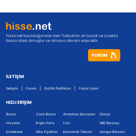
hisse.net kurulduğundan beri Türkiye'nin en büyük ve ücretsiz
borsa sitesi olmuştur ve olmaya devam edecektir.
FORUM
İLETİŞİM
İletişim
Forum
Gizlilik Politikası
Yasal Uyarı
HIZLI ERİŞİM
Borsa
Canlı Borsa
Amerikan Borsaları
Dünya
Hisseler
Kripto Para
Faiz
ABD Borsası
Endeksler
Altın Fiyatları
Ekonomik Takvim
Avrupa Borsası