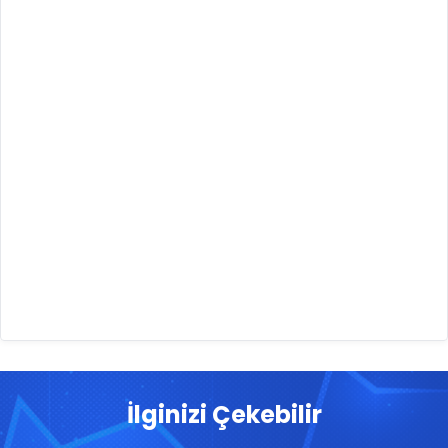
İlginizi Çekebilir