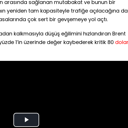
 İran arasında sağlanan mutabakat ve bunun bir
n yeniden tam kapasiteyle trafiğe açılacağına da
yasalarında çok sert bir gevşemeye yol açtı.
rtadan kalkmasıyla düşüş eğilimini hızlandıran Brent
e yüzde 1’in üzerinde değer kaybederek kritik 80
dola
Play