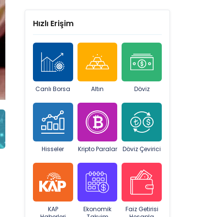
Hızlı Erişim
Canlı Borsa
Altın
Döviz
Hisseler
Kripto Paralar
Döviz Çevirici
KAP
Ekonomik
Faiz Getirisi
Haberleri
Takvim
Hesapla