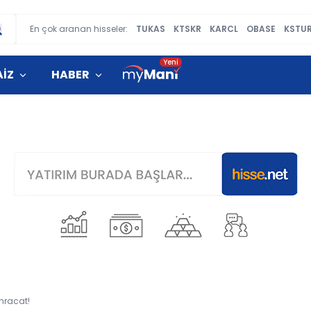
En çok aranan hisseler:
TUKAS
KTSKR
KARCL
OBASE
KSTU
AİZ
HABER
hracat!