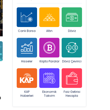
Canlı Borsa
Altın
Döviz
Hisseler
Kripto Paralar
Döviz Çevirici
KAP
Ekonomik
Faiz Getirisi
Haberleri
Takvim
Hesapla
a