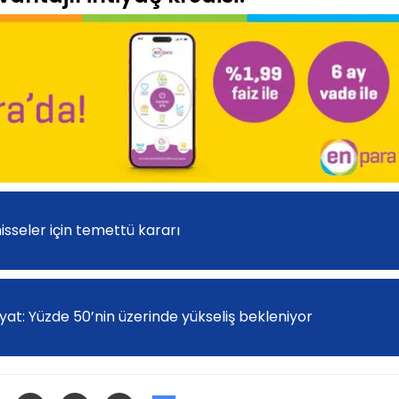
sseler için temettü kararı
at: Yüzde 50’nin üzerinde yükseliş bekleniyor