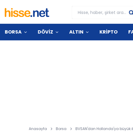
BORSA
DÖVİZ
ALTIN
KRİPTO
F
Anasayfa
Borsa
BVSAN'dan Hollanda'ya büyük i