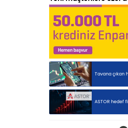
Tavana çıkan hi
ASTOR hedef fiy