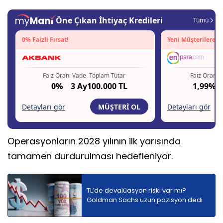
Operasyonların 2028 yılının ilk yarısında
tamamen durdurulması hedefleniyor.
TL’de devalüasyon riski var mı?
Goldman Sachs uzun pozisyon dedi