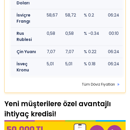
Doları
İsviçre
58,67
58,72
% 0.2
06:24
Frangı
Rus
0,58
0,58
% -0.34
00:10
Rublesi
Çin Yuanı
7,07
7,07
% 0.22
06:24
İsveç
5,01
5,01
% 0.18
06:24
Kronu
Tüm Döviz Fiyatları
Yeni müşterilere özel avantajlı
ihtiyaç kredisi!