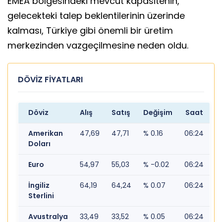
EMEA bölgesindeki mevcut kapasitenin,
gelecekteki talep beklentilerinin üzerinde
kalması, Türkiye gibi önemli bir üretim
merkezinden vazgeçilmesine neden oldu.
DÖVİZ FİYATLARI
Döviz
Alış
Satış
Değişim
Saat
Amerikan
47,69
47,71
% 0.16
06:24
Doları
Euro
54,97
55,03
% -0.02
06:24
İngiliz
64,19
64,24
% 0.07
06:24
Sterlini
Avustralya
33,49
33,52
% 0.05
06:24