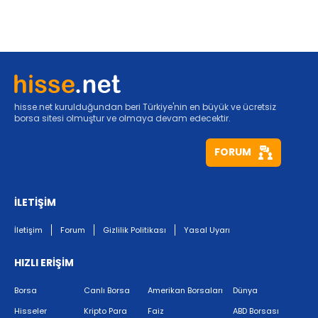
hisse.net kurulduğundan beri Türkiye'nin en büyük ve ücretsiz
borsa sitesi olmuştur ve olmaya devam edecektir.
FORUM
İLETİŞİM
İletişim
Forum
Gizlilik Politikası
Yasal Uyarı
HIZLI ERİŞİM
Borsa
Canlı Borsa
Amerikan Borsaları
Dünya
Hisseler
Kripto Para
Faiz
ABD Borsası