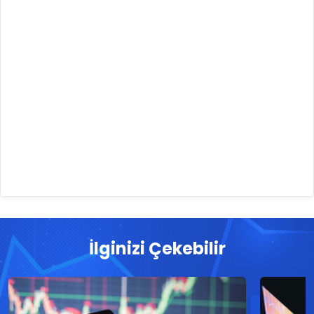
İlginizi Çekebilir