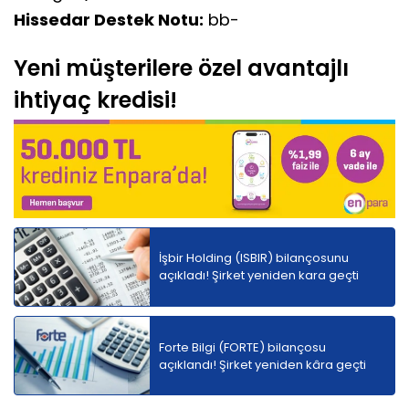
Hissedar Destek Notu:
bb-
Yeni müşterilere özel avantajlı
ihtiyaç kredisi!
İşbir Holding (ISBIR) bilançosunu
açıkladı! Şirket yeniden kara geçti
Forte Bilgi (FORTE) bilançosu
açıklandı! Şirket yeniden kâra geçti