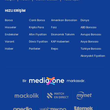
HIZLI ERİŞİM
Borsa
Canlı Borsa
Amerikan Borsaları
Dünya
Hisseler
Kripto Para
Faiz
ABD Borsası
Endeksler
Altın Fiyatları
Ekonomik Takvim
Avrupa Borsası
Varant
Döviz Fiyatları
KAP Haberleri
Asya Borsası
Haber
Pariteler
Repo
Türkiye Borsası
Akaryakıt Fiyatları
Bir
markasıdır.