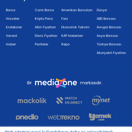
Borsa
Canlı Borsa
Amerikan Borsaları
Dünya
Hisseler
Kripto Para
Faiz
ABD Borsası
Endeksler
Altın Fiyatları
Ekonomik Takvim
Avrupa Borsası
Varant
Döviz Fiyatları
KAP Haberleri
Asya Borsası
Haber
Pariteler
Repo
Türkiye Borsası
Akaryakıt Fiyatları
Bir
markasıdır.