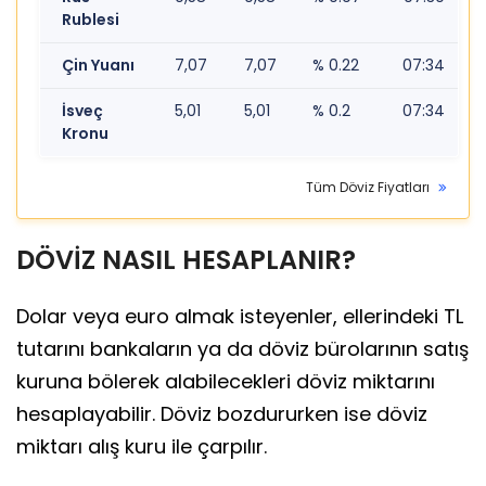
Rublesi
Çin Yuanı
7,07
7,07
% 0.22
07:34
İsveç
5,01
5,01
% 0.2
07:34
Kronu
Tüm Döviz Fiyatları
DÖVİZ NASIL HESAPLANIR?
Dolar veya euro almak isteyenler, ellerindeki TL
tutarını bankaların ya da döviz bürolarının satış
kuruna bölerek alabilecekleri döviz miktarını
hesaplayabilir. Döviz bozdururken ise döviz
miktarı alış kuru ile çarpılır.