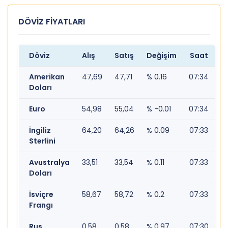
DÖVİZ FİYATLARI
Döviz
Alış
Satış
Değişim
Saat
Amerikan
47,69
47,71
% 0.16
07:34
Doları
Euro
54,98
55,04
% -0.01
07:34
İngiliz
64,20
64,26
% 0.09
07:33
Sterlini
Avustralya
33,51
33,54
% 0.11
07:33
Doları
İsviçre
58,67
58,72
% 0.2
07:33
Frangı
Rus
0,58
0,58
% 0.97
07:30