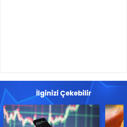
İlginizi Çekebilir