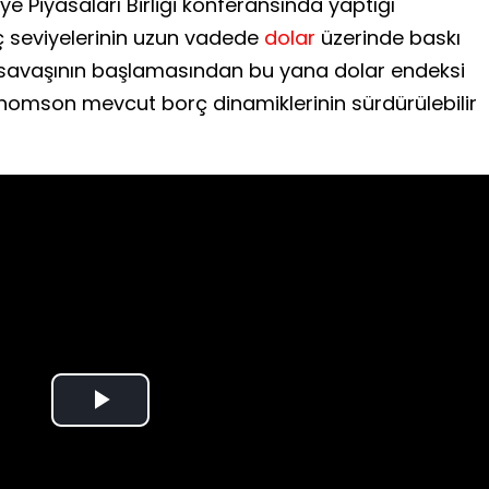
 Piyasaları Birliği konferansında yaptığı
ç seviyelerinin uzun vadede
dolar
üzerinde baskı
an savaşının başlamasından bu yana dolar endeksi
Thomson mevcut borç dinamiklerinin sürdürülebilir
Play
Video