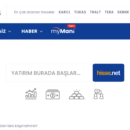
En çok aranan hisseler:
KARCL
TUKAS
TRALT
TERA
SKBNK
AİZ
HABER
dan ters köşe tahmin!