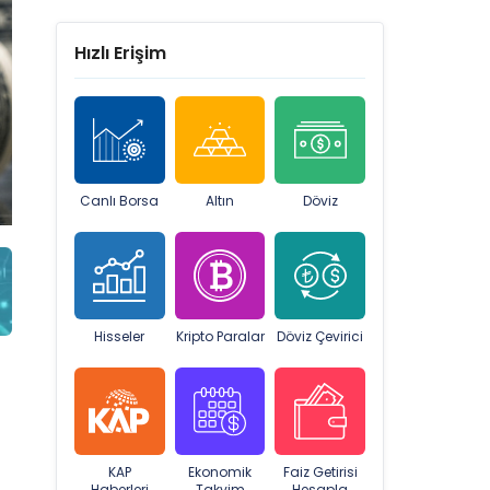
Hızlı Erişim
Canlı Borsa
Altın
Döviz
Hisseler
Kripto Paralar
Döviz Çevirici
KAP
Ekonomik
Faiz Getirisi
Haberleri
Takvim
Hesapla