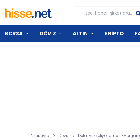
BORSA
DÖVİZ
ALTIN
KRİPTO
F
Anasayfa
Döviz
Dolar yükseliyor ama JPMorgan'