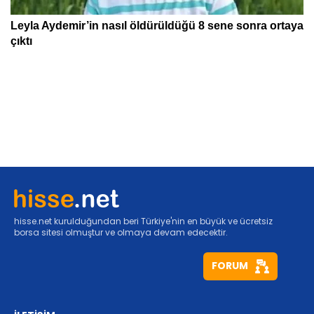
hisse.net kurulduğundan beri Türkiye'nin en büyük ve ücretsiz
borsa sitesi olmuştur ve olmaya devam edecektir.
FORUM