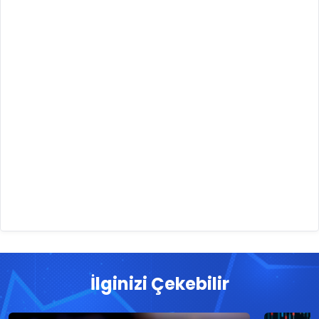
İlginizi Çekebilir