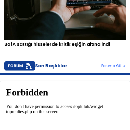
BofA sattığı hisselerde kritik eşiğin altına indi
Son Başlıklar
FORUM
Foruma Git