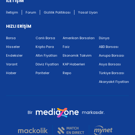
İLETİŞİM
İletişim
Forum
Gizlilik Politikası
Yasal Uyarı
HIZLI ERİŞİM
Borsa
Canlı Borsa
Amerikan Borsaları
Dünya
Hisseler
Kripto Para
Faiz
ABD Borsası
Endeksler
Altın Fiyatları
Ekonomik Takvim
Avrupa Borsası
Varant
Döviz Fiyatları
KAP Haberleri
Asya Borsası
Haber
Pariteler
Repo
Türkiye Borsası
Akaryakıt Fiyatları
Bir
markasıdır.