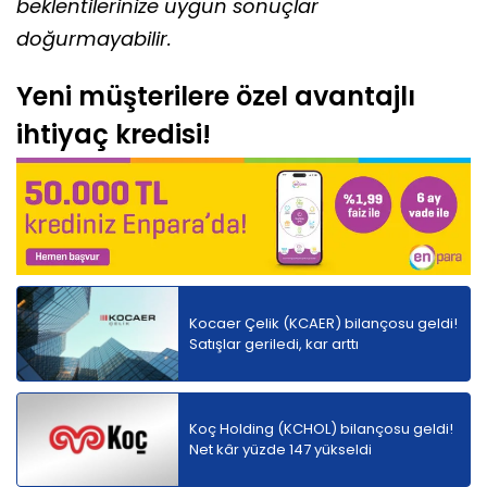
beklentilerinize uygun sonuçlar
doğurmayabilir.
Yeni müşterilere özel avantajlı
ihtiyaç kredisi!
Kocaer Çelik (KCAER) bilançosu geldi!
Satışlar geriledi, kar arttı
Koç Holding (KCHOL) bilançosu geldi!
Net kâr yüzde 147 yükseldi