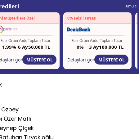
:
 Özbey
i Özer Matlı
Zeynep Çiçek
 Batuhan Tiryakioğlu