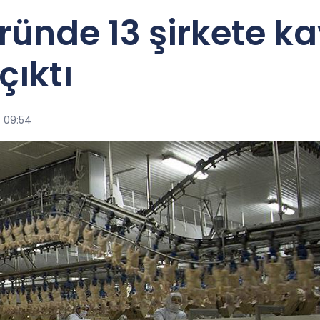
ründe 13 şirkete k
çıktı
6 09:54