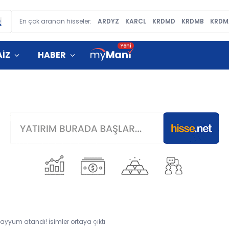
En çok aranan hisseler:
ARDYZ
KARCL
KRDMD
KRDMB
KRDM
AİZ
HABER
kayyum atandı! İsimler ortaya çıktı