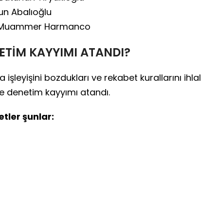
un Abalıoğlu
sı Muammer Harmanco
ETİM KAYYIMI ATANDI?
leyişini bozdukları ve rekabet kurallarını ihlal
kete denetim kayyımı atandı.
tler şunlar: