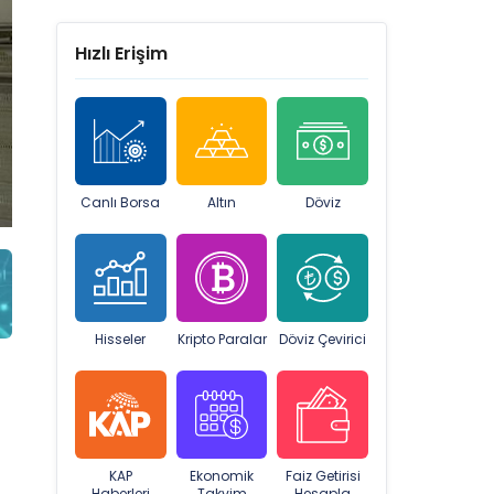
Hızlı Erişim
Canlı Borsa
Altın
Döviz
Hisseler
Kripto Paralar
Döviz Çevirici
KAP
Ekonomik
Faiz Getirisi
Haberleri
Takvim
Hesapla