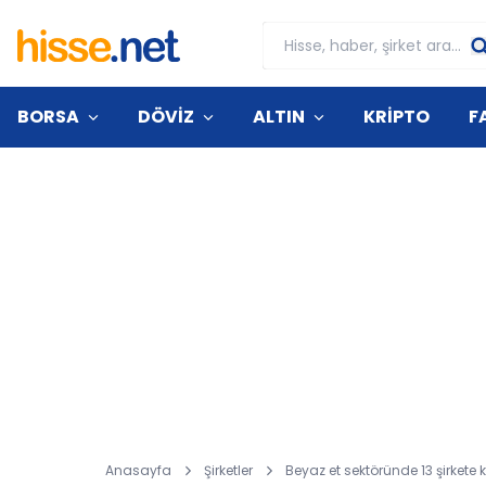
BORSA
DÖVİZ
ALTIN
KRİPTO
F
Anasayfa
Şirketler
Beyaz et sektöründe 13 şirkete 