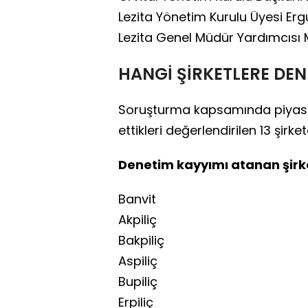
Lezita Yönetim Kurulu Üyesi Erg
Lezita Genel Müdür Yardımcı
HANGİ ŞİRKETLERE DEN
Soruşturma kapsamında piyasa iş
ettikleri değerlendirilen 13 şir
Denetim kayyımı atanan şirke
Banvit
Akpiliç
Bakpiliç
Aspiliç
Bupiliç
Erpiliç