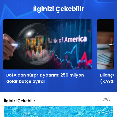
İlginizi Çekebilir
BofA’dan sürpriz yatırım: 250 milyon
Bilanço
dolar bütçe ayırdı
(KAYSE)