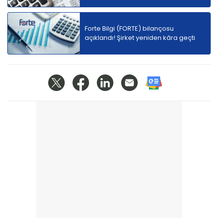
Forte Bilgi (FORTE) bilançosu
açıklandı! Şirket yeniden kâra geçti