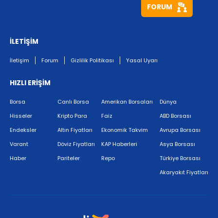
FORUM
İLETİŞİM
İletişim
Forum
Gizlilik Politikası
Yasal Uyarı
HIZLI ERİŞİM
Borsa
Canlı Borsa
Amerikan Borsaları
Dünya
Hisseler
Kripto Para
Faiz
ABD Borsası
Endeksler
Altın Fiyatları
Ekonomik Takvim
Avrupa Borsası
Varant
Döviz Fiyatları
KAP Haberleri
Asya Borsası
Haber
Pariteler
Repo
Türkiye Borsası
Akaryakıt Fiyatları