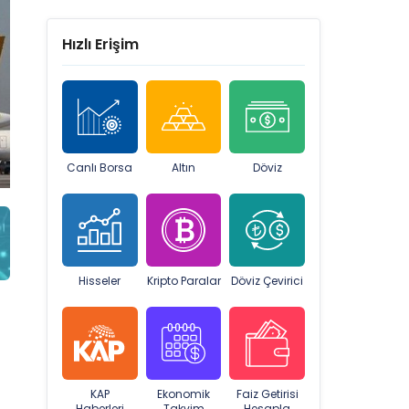
Hızlı Erişim
Canlı Borsa
Altın
Döviz
Hisseler
Kripto Paralar
Döviz Çevirici
KAP
Ekonomik
Faiz Getirisi
Haberleri
Takvim
Hesapla