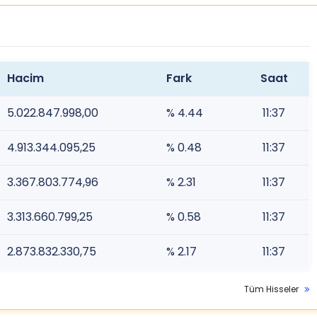
Hacim
Fark
Saat
5.022.847.998,00
% 4.44
11:37
4.913.344.095,25
% 0.48
11:37
3.367.803.774,96
% 2.31
11:37
3.313.660.799,25
% 0.58
11:37
2.873.832.330,75
% 2.17
11:37
Tüm Hisseler