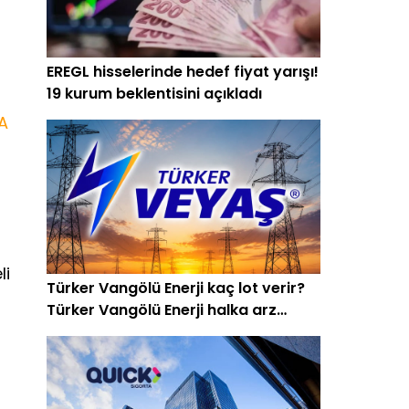
EREGL hisselerinde hedef fiyat yarışı!
19 kurum beklentisini açıkladı
A
li
Türker Vangölü Enerji kaç lot verir?
Türker Vangölü Enerji halka arz
oluyor