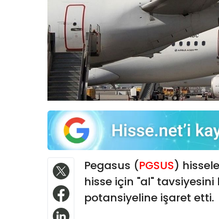
Pegasus (
PGSUS
) hissel
hisse için "al" tavsiyesi
potansiyeline işaret etti.