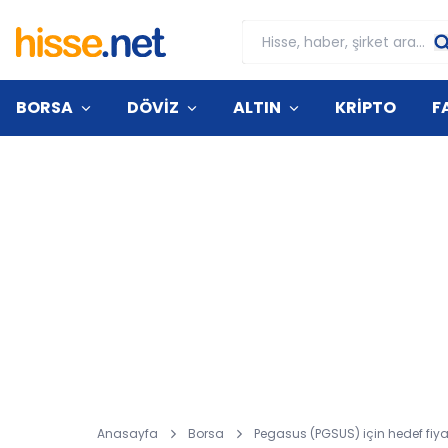
BORSA
DÖVİZ
ALTIN
KRİPTO
F
Anasayfa
Borsa
Pegasus (PGSUS) için hedef fiya