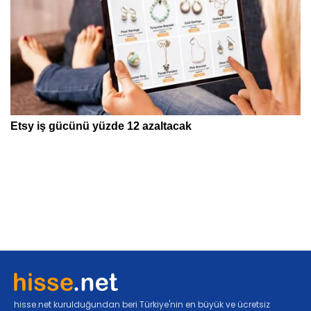
hisse.net kurulduğundan beri Türkiye'nin en büyük ve ücretsiz