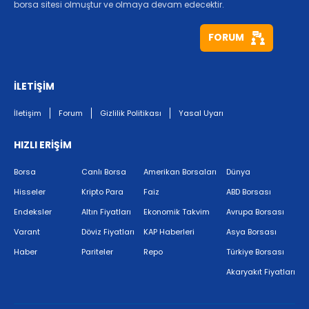
borsa sitesi olmuştur ve olmaya devam edecektir.
FORUM
İLETİŞİM
İletişim
Forum
Gizlilik Politikası
Yasal Uyarı
HIZLI ERİŞİM
Borsa
Canlı Borsa
Amerikan Borsaları
Dünya
Hisseler
Kripto Para
Faiz
ABD Borsası
Endeksler
Altın Fiyatları
Ekonomik Takvim
Avrupa Borsası
Varant
Döviz Fiyatları
KAP Haberleri
Asya Borsası
Haber
Pariteler
Repo
Türkiye Borsası
Akaryakıt Fiyatları