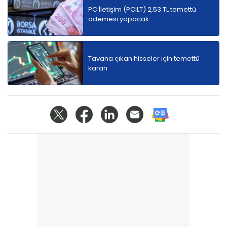
PC İletişim (PCILT) 2,53 TL temettü
ödemesi yapacak
Tavana çıkan hisseler için temettü
kararı