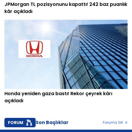
JPMorgan TL pozisyonunu kapattı! 242 baz puanlık
kâr açıkladı
Honda yeniden gaza bastı! Rekor çeyrek kârı
açıkladı
Son Başlıklar
FORUM
Foruma Git