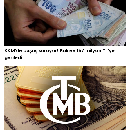
KKM'de düşüş sürüyor! Bakiye 157 milyon TL'ye
geriledi