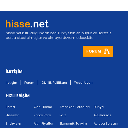
hisse.net kurulduğundan beri Türkiye'nin en büyük ve ücretsiz
borsa sitesi olmuştur ve olmaya devam edecektir.
FORUM
İLETİŞİM
İletişim
Forum
Gizlilik Politikası
Yasal Uyarı
HIZLI ERİŞİM
Borsa
Canlı Borsa
Amerikan Borsaları
Dünya
Hisseler
Kripto Para
Faiz
ABD Borsası
Endeksler
Altın Fiyatları
Ekonomik Takvim
Avrupa Borsası