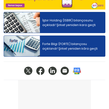
İşbir Holding (ISBIR) bilançosunu
açıkladı! Şirket yeniden kara geçti
Forte Bilgi (FORTE) bilançosu
açıklandı! Şirket yeniden kâra geçti