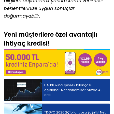
bilgilere dayanılarak yatırım kararı verilmesi
beklentilerinize uygun sonuçlar
doğurmayabilir.
Yeni müşterilere özel avantajlı
ihtiyaç kredisi!
HALKB ikinci çeyrek bilançosu
açıklandı! Net dönem kârı yüzde 40
arttı
TDGYO 2026 2Ç bilançosu şaşırttı! Net