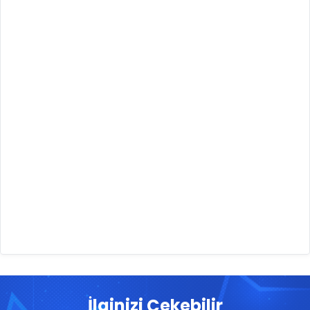
İlginizi Çekebilir