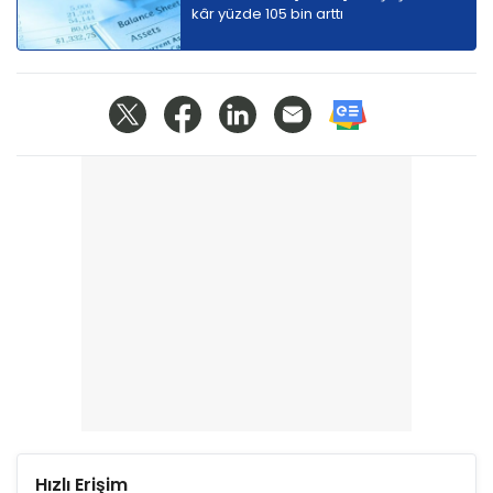
kâr yüzde 105 bin arttı
Hızlı Erişim