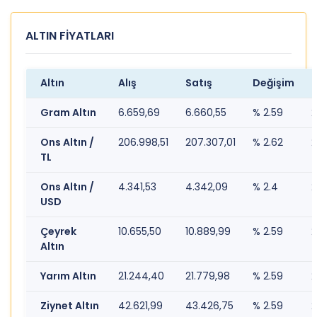
ALTIN FİYATLARI
Altın
Alış
Satış
Değişim
Gram Altın
6.659,69
6.660,55
% 2.59
2
Ons Altın /
206.998,51
207.307,01
% 2.62
2
TL
Ons Altın /
4.341,53
4.342,09
% 2.4
2
USD
Çeyrek
10.655,50
10.889,99
% 2.59
2
Altın
Yarım Altın
21.244,40
21.779,98
% 2.59
2
Ziynet Altın
42.621,99
43.426,75
% 2.59
2