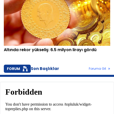
Altında rekor yükseliş: 6.5 milyon lirayı gördü
Son Başlıklar
FORUM
Foruma Git