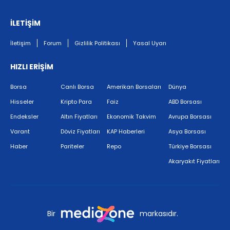
İLETİŞİM
İletişim
Forum
Gizlilik Politikası
Yasal Uyarı
HIZLI ERİŞİM
Borsa
Canlı Borsa
Amerikan Borsaları
Dünya
Hisseler
Kripto Para
Faiz
ABD Borsası
Endeksler
Altın Fiyatları
Ekonomik Takvim
Avrupa Borsası
Varant
Döviz Fiyatları
KAP Haberleri
Asya Borsası
Haber
Pariteler
Repo
Türkiye Borsası
Akaryakıt Fiyatları
Bir
markasıdır.