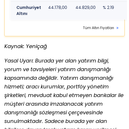
Cumhuriyet
44.178,00
44.829,00
% 2.19
1
Altını
Tüm Altın Fiyatları
Kaynak: Yeniçağ
Yasal Uyarı: Burada yer alan yatırım bilgi,
yorum ve tavsiyeleri yatırım danışmanlığı
kapsamında değildir. Yatırım danışmanlığı
hizmeti; aracı kurumlar, portföy yönetim
şirketleri, mevduat kabul etmeyen bankalar ile
müşteri arasında imzalanacak yatırım
danışmanlığı sözleşmesi çerçevesinde
sunulmaktadır. Sadece burada yer alan