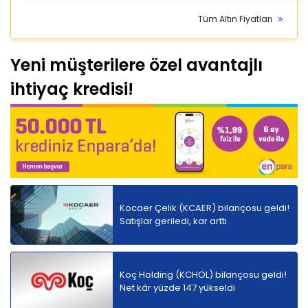
Tüm Altın Fiyatları
Yeni müşterilere özel avantajlı
ihtiyaç kredisi!
Kocaer Çelik (KCAER) bilançosu geldi!
Satışlar geriledi, kar arttı
Koç Holding (KCHOL) bilançosu geldi!
Net kâr yüzde 147 yükseldi