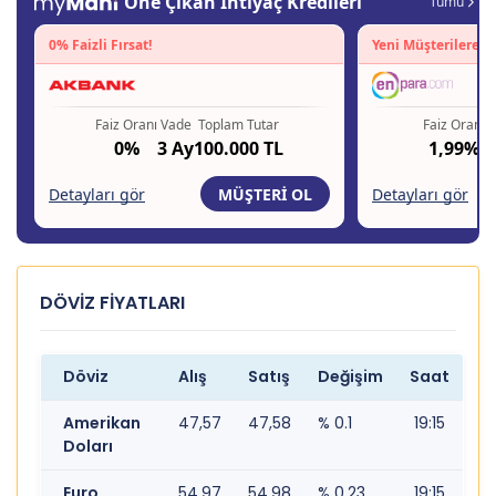
DÖVİZ FİYATLARI
Döviz
Alış
Satış
Değişim
Saat
Amerikan
47,57
47,58
% 0.1
19:15
Doları
Euro
54,97
54,98
% 0.23
19:15