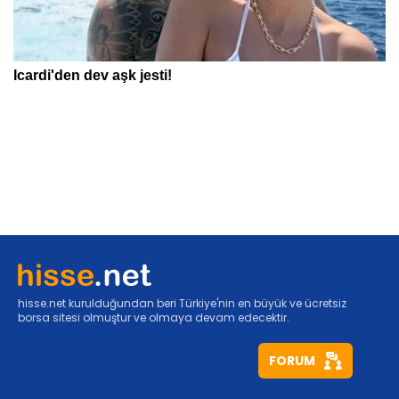
hisse.net kurulduğundan beri Türkiye'nin en büyük ve ücretsiz
borsa sitesi olmuştur ve olmaya devam edecektir.
FORUM