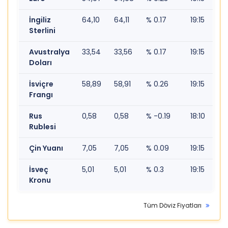
İngiliz
64,10
64,11
% 0.17
19:15
Sterlini
Avustralya
33,54
33,56
% 0.17
19:15
Doları
İsviçre
58,89
58,91
% 0.26
19:15
Frangı
Rus
0,58
0,58
% -0.19
18:10
Rublesi
Çin Yuanı
7,05
7,05
% 0.09
19:15
İsveç
5,01
5,01
% 0.3
19:15
Kronu
Tüm Döviz Fiyatları