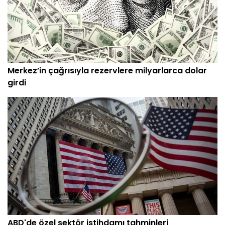
Merkez’in çağrısıyla rezervlere milyarlarca dolar
girdi
ABD'de özel sektör istihdamı tahminleri