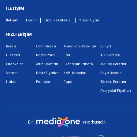
İLETİŞİM
İletişim
Forum
Gizlilik Politikası
Yasal Uyarı
HIZLI ERİŞİM
Borsa
Canlı Borsa
Amerikan Borsaları
Dünya
Hisseler
Kripto Para
Faiz
ABD Borsası
Endeksler
Altın Fiyatları
Ekonomik Takvim
Avrupa Borsası
Varant
Döviz Fiyatları
KAP Haberleri
Asya Borsası
Haber
Pariteler
Repo
Türkiye Borsası
Akaryakıt Fiyatları
Bir
markasıdır.