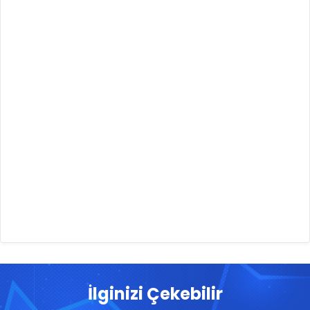
İlginizi Çekebilir