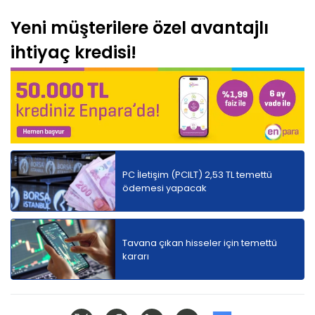
Yeni müşterilere özel avantajlı
ihtiyaç kredisi!
PC İletişim (PCILT) 2,53 TL temettü
ödemesi yapacak
Tavana çıkan hisseler için temettü
kararı