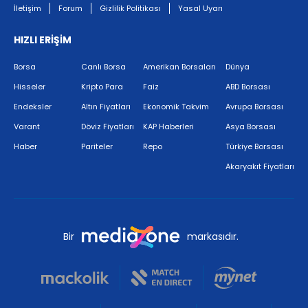
İletişim
Forum
Gizlilik Politikası
Yasal Uyarı
HIZLI ERİŞİM
Borsa
Canlı Borsa
Amerikan Borsaları
Dünya
Hisseler
Kripto Para
Faiz
ABD Borsası
Endeksler
Altın Fiyatları
Ekonomik Takvim
Avrupa Borsası
Varant
Döviz Fiyatları
KAP Haberleri
Asya Borsası
Haber
Pariteler
Repo
Türkiye Borsası
Akaryakıt Fiyatları
Bir
markasıdır.