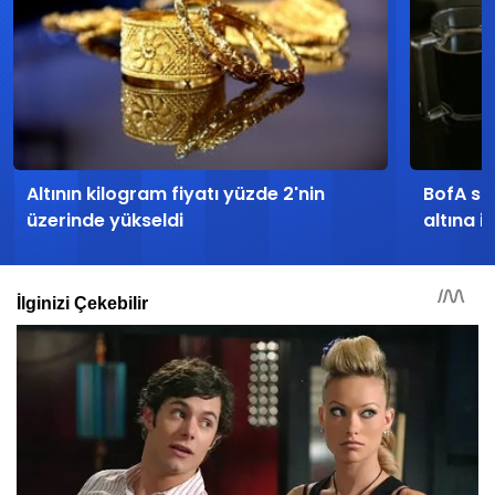
Altının kilogram fiyatı yüzde 2'nin
BofA sat
üzerinde yükseldi
altına i