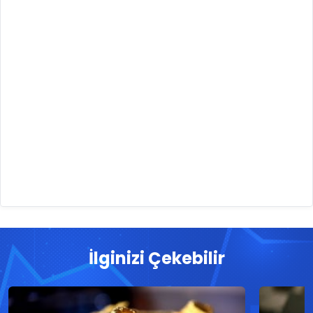
İlginizi Çekebilir