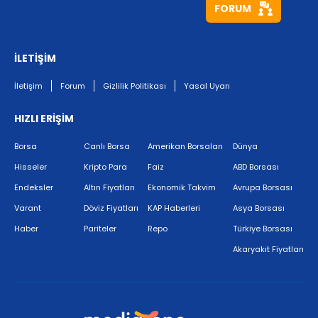
FORUM
İLETİŞİM
İletişim
Forum
Gizlilik Politikası
Yasal Uyarı
HIZLI ERİŞİM
Borsa
Canlı Borsa
Amerikan Borsaları
Dünya
Hisseler
Kripto Para
Faiz
ABD Borsası
Endeksler
Altın Fiyatları
Ekonomik Takvim
Avrupa Borsası
Varant
Döviz Fiyatları
KAP Haberleri
Asya Borsası
Haber
Pariteler
Repo
Türkiye Borsası
Akaryakıt Fiyatları