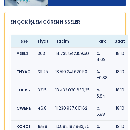
EN ÇOK İŞLEM GÖREN HİSSELER
Hisse
Fiyat
Hacim
Fark
Saat
ASELS
363
14.735.542.159,50
%
18:10
4.69
THYAO
311.25
13.510.241.620,50
%
18:10
-0.88
TUPRS
321.5
13.432.020.630,25
%
18:10
5.84
CWENE
46.8
11.230.937.061,62
%
18:10
5.88
KCHOL
195.9
10.992.197.863,70
%
18:10