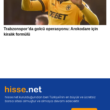
hisse.net kurulduğundan beri Türkiye'nin en büyük ve ücretsiz
borsa sitesi olmuştur ve olmaya devam edecektir.