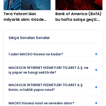
Tera Yatırım'dan
Bank of America (BofA)
milyarlık alım: Gözde
bu hafta satışa geçti:
hisseleri belli oldu
EREGL ve SASA listede
Sıkça Sorulan Sorular
+
1 adet MACKO hissesi ne kadar?
MACKOLİK İNTERNET HİZMETLERİ TİCARET A.Ş. ne
+
iş yapar ve hangi sektörde?
MACKOLİK İNTERNET HİZMETLERİ TİCARET A.Ş.
+
kimin, ortaklık yapısı nasıl?
+
MACKO hissesi nasıl ve nereden alınır?