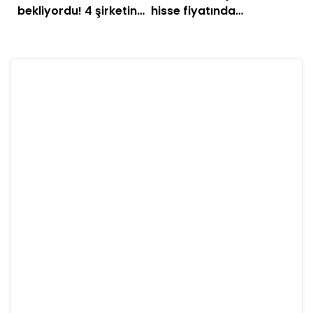
bekliyordu! 4 şirketin
hisse fiyatında
temettü ödemesi
düzeltme: Aralarında
hesaplara geçti
SISE de var