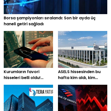
Borsa şampiyonları sıralandı: Son bir ayda üç
haneli getiri sağladı
Kurumların favori
ASELS hissesinden bu
hisseleri belli oldu!
hafta kim aldı, kim
Yüzde 200'e yakın getiri
sattı?
bekleniyor