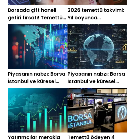
Borsada çift haneli
2026 temettü takvimi:
getiri fırsatı! Temettü
Yıl boyunca
verimi yüksek olan 10
yatırımcılara ödeme
hisse
yapılacak
Piyasanın nabzı: Borsa
Piyasanın nabzı: Borsa
İstanbul ve küresel
İstanbul ve küresel
piyasalarda gün
piyasalarda gün
başlarken (30 Haziran)
başlarken (24 Haziran
2026)
Yatırımcılar merakla
Temettü ödeyen 4