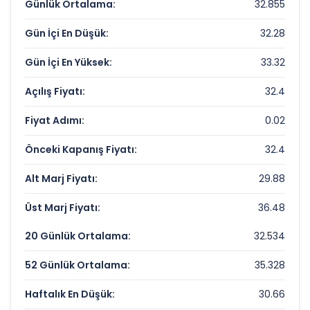
MACKOLIK INTERNET HIZMETLERI
Günlük Ortalama:
32.855
Değerleme Çarpanları
Gün İçi En Düşük:
32.28
Fiyat/Kazanç (F/K):
11.47
Gün İçi En Yüksek:
33.32
Piyasa Değeri/Defter Değeri (PD/DD):
4.06
Açılış Fiyatı:
32.4
MACKOLIK INTERNET HIZMETLERI Rekorlar
Fiyat Adımı:
0.02
ve Önemli Seviyeler
Önceki Kapanış Fiyatı:
32.4
Bugün Gördüğü En Yüksek Fiyat:
33.32 TL
Alt Marj Fiyatı:
29.88
Son 1 Yılın Zirvesi:
45.17763074 TL
Üst Marj Fiyatı:
36.48
Son 1 Yılın Dibi:
22.50428342 TL
20 Günlük Ortalama:
32.534
52 Günlük Ortalama:
35.328
Haftalık En Düşük:
30.66