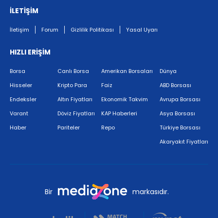
İLETİŞİM
İletişim
Forum
Gizlilik Politikası
Yasal Uyarı
HIZLI ERİŞİM
Borsa
Canlı Borsa
Amerikan Borsaları
Dünya
Hisseler
Kripto Para
Faiz
ABD Borsası
Endeksler
Altın Fiyatları
Ekonomik Takvim
Avrupa Borsası
Varant
Döviz Fiyatları
KAP Haberleri
Asya Borsası
Haber
Pariteler
Repo
Türkiye Borsası
Akaryakıt Fiyatları
Bir
markasıdır.