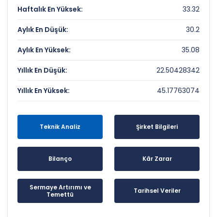
Haftalık En Yüksek:
33.32
Aylık En Düşük:
30.2
Aylık En Yüksek:
35.08
Yıllık En Düşük:
22.50428342
Yıllık En Yüksek:
45.17763074
Teknik Analiz
Şirket Bilgileri
Bilanço
Kâr Zarar
Sermaye Artırımı ve
Tarihsel Veriler
Temettü