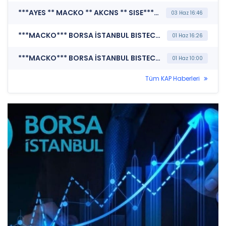
***AYES ** MACKO ** AKCNS ** SISE*** MERKEZİ KAYIT KURULUŞU A.Ş. (Pay Mali Hak Kullanım İşlemi - Nakit Ödeme)
03 Haz 16:46
***MACKO*** BORSA İSTANBUL BISTECH DEVRE KESİCİ UYGULAMASI (Pay Bazında Devre Kesici Bildirimi)
01 Haz 16:26
***MACKO*** BORSA İSTANBUL BISTECH DEVRE KESİCİ UYGULAMASI (Pay Bazında Devre Kesici Bildirimi)
01 Haz 10:00
Tüm KAP Haberleri