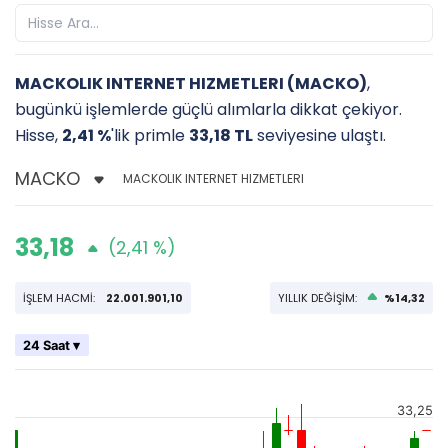
MACKOLIK INTERNET HIZMETLERI (MACKO)
,
bugünkü işlemlerde güçlü alımlarla dikkat çekiyor.
Hisse,
2,41 %
'lik primle
33,18 TL
seviyesine ulaştı.
MACKOLIK INTERNET HIZMETLERI
33,18
(2,41 %)
İŞLEM HACMİ:
22.001.901,10
YILLIK DEĞİŞİM:
%14,32
24 Saat ▾
33,25