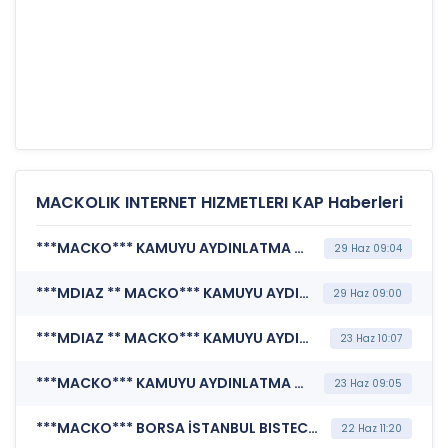
MACKOLIK INTERNET HIZMETLERI KAP Haberleri
***MACKO*** KAMUYU AYDINLATMA PLATFORMU (Pay Alım Satım Bildirimi)
29 Haz 09:04
***MDIAZ ** MACKO*** KAMUYU AYDINLATMA PLATFORMU (Pay Alım Satım Bildirimi)
29 Haz 09:00
***MDIAZ ** MACKO*** KAMUYU AYDINLATMA PLATFORMU (Pay Alım Satım Bildirimi)
23 Haz 10:07
***MACKO*** KAMUYU AYDINLATMA PLATFORMU (Pay Alım Satım Bildirimi)
23 Haz 09:05
***MACKO*** BORSA İSTANBUL BISTECH DEVRE KESİCİ UYGULAMASI (Pay Bazında Devre Kesici Bildirimi)
22 Haz 11:20