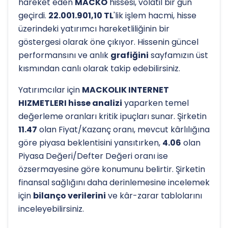
hareket eden
MACKO
hissesi, volatil bir gün
geçirdi.
22.001.901,10 TL
'lik işlem hacmi, hisse
üzerindeki yatırımcı hareketliliğinin bir
göstergesi olarak öne çıkıyor. Hissenin güncel
performansını ve anlık
grafiğini
sayfamızın üst
kısmından canlı olarak takip edebilirsiniz.
Yatırımcılar için
MACKOLIK INTERNET
HIZMETLERI hisse analizi
yaparken temel
değerleme oranları kritik ipuçları sunar. Şirketin
11.47
olan Fiyat/Kazanç oranı, mevcut kârlılığına
göre piyasa beklentisini yansıtırken,
4.06
olan
Piyasa Değeri/Defter Değeri oranı ise
özsermayesine göre konumunu belirtir. Şirketin
finansal sağlığını daha derinlemesine incelemek
için
bilanço verilerini
ve kâr-zarar tablolarını
inceleyebilirsiniz.