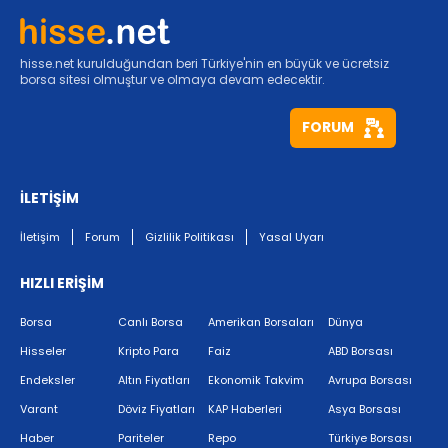
hisse.net kurulduğundan beri Türkiye'nin en büyük ve ücretsiz
borsa sitesi olmuştur ve olmaya devam edecektir.
FORUM
İLETİŞİM
İletişim
Forum
Gizlilik Politikası
Yasal Uyarı
HIZLI ERİŞİM
Borsa
Canlı Borsa
Amerikan Borsaları
Dünya
Hisseler
Kripto Para
Faiz
ABD Borsası
Endeksler
Altın Fiyatları
Ekonomik Takvim
Avrupa Borsası
Varant
Döviz Fiyatları
KAP Haberleri
Asya Borsası
Haber
Pariteler
Repo
Türkiye Borsası