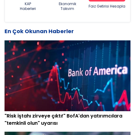
KAP
Ekonomik
Faiz Getirisi Hesapla
Haberleri
Takvim
En Çok Okunan Haberler
"Risk iştahı zirveye çıktı!" BofA'dan yatırımcılara
"temkinli olun" uyarısı