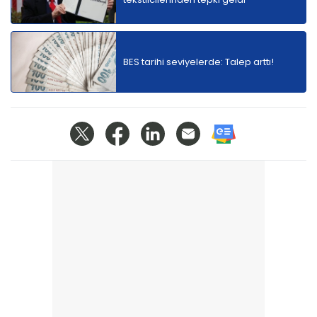
BES tarihi seviyelerde: Talep arttı!