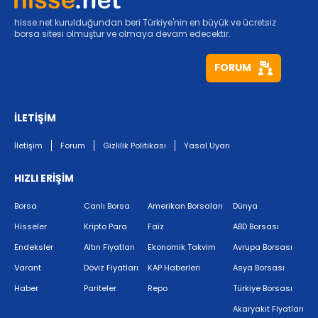
hisse.net kurulduğundan beri Türkiye'nin en büyük ve ücretsiz
borsa sitesi olmuştur ve olmaya devam edecektir.
FORUM
İLETİŞİM
İletişim
Forum
Gizlilik Politikası
Yasal Uyarı
HIZLI ERİŞİM
Borsa
Canlı Borsa
Amerikan Borsaları
Dünya
Hisseler
Kripto Para
Faiz
ABD Borsası
Endeksler
Altın Fiyatları
Ekonomik Takvim
Avrupa Borsası
Varant
Döviz Fiyatları
KAP Haberleri
Asya Borsası
Haber
Pariteler
Repo
Türkiye Borsası
Akaryakıt Fiyatları