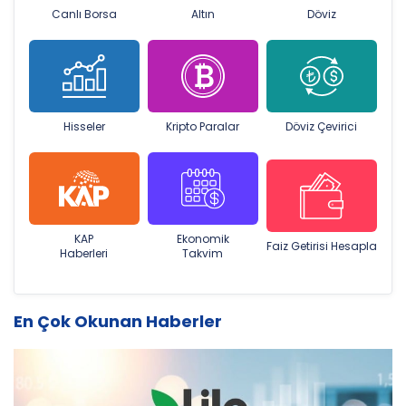
Canlı Borsa
Altın
Döviz
Hisseler
Kripto Paralar
Döviz Çevirici
KAP
Ekonomik
Faiz Getirisi Hesapla
Haberleri
Takvim
En Çok Okunan Haberler