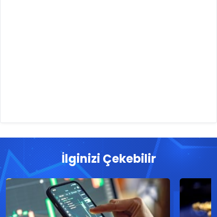
İlginizi Çekebilir