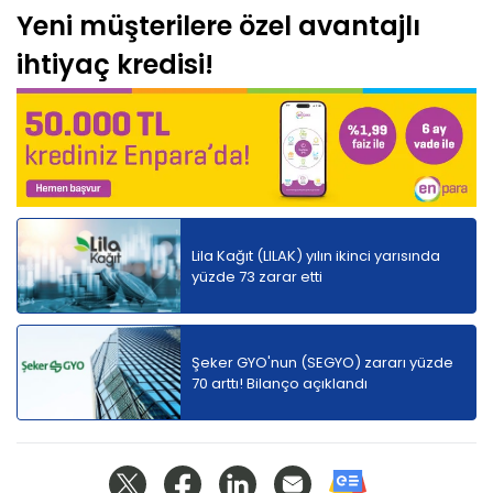
Yeni müşterilere özel avantajlı
ihtiyaç kredisi!
Lila Kağıt (LILAK) yılın ikinci yarısında
yüzde 73 zarar etti
Şeker GYO'nun (SEGYO) zararı yüzde
70 arttı! Bilanço açıklandı