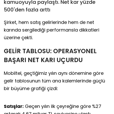
kamuoyuyla paylaştı. Net kar yüzde
500'den fazla arttı
Şirket, hem satış gelirlerinde hem de net
karında sergilediği performansla dikkatleri
üzerine çekti.
GELİR TABLOSU: OPERASYONEL
BAŞARI NET KARI UÇURDU
Mobiltel, geçtiğimiz yılın aynı dönemine göre
gelir tablosunun tüm ana kalemlerinde güçlü
bir büyüme grafiği çizdi:
Satışlar:
Geçen yılın ilk çeyreğine göre %27
artarak 4,67 milyar TL seviyesine ulaştı.