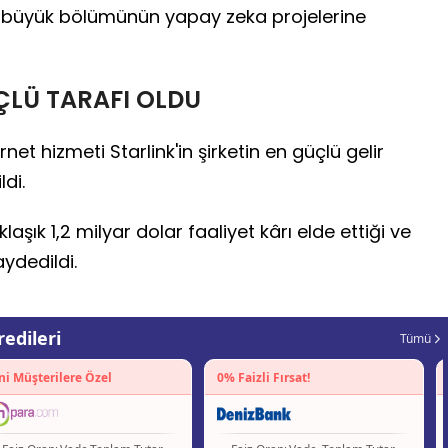
n büyük bölümünün yapay zeka projelerine
ÇLÜ TARAFI OLDU
t hizmeti Starlink'in şirketin en güçlü gelir
ldi.
aklaşık 1,2 milyar dolar faaliyet kârı elde ettiği ve
ydedildi.