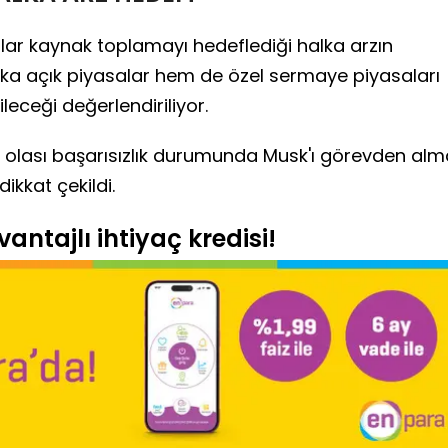
olar kaynak toplamayı hedeflediği halka arzın
lka açık piyasalar hem de özel sermaye piyasaları
leceği değerlendiriliyor.
n olası başarısızlık durumunda Musk'ı görevden alm
kkat çekildi.
antajlı ihtiyaç kredisi!