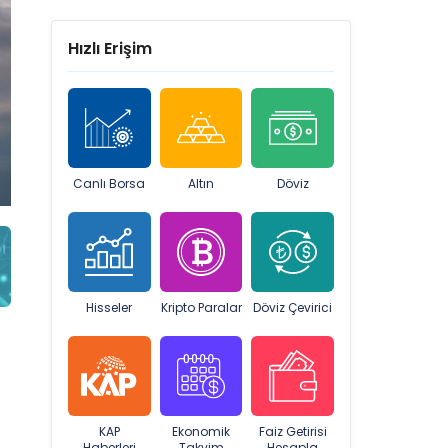
Hızlı Erişim
Canlı Borsa
Altın
Döviz
Hisseler
Kripto Paralar
Döviz Çevirici
KAP
Ekonomik
Faiz Getirisi
Haberleri
Takvim
Hesapla