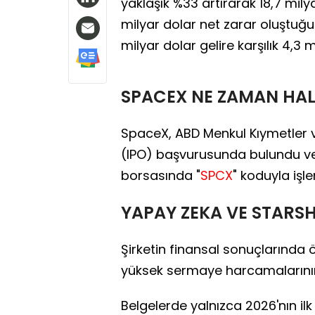
yaklaşık %33 artırarak 18,7 mil
milyar dolar net zarar oluştuğu 
milyar dolar gelire karşılık 4,3 mi
SPACEX NE ZAMAN HA
SpaceX, ABD Menkul Kıymetler 
(IPO) başvurusunda bulundu ve 
borsasında "
SPCX
" koduyla iş
YAPAY ZEKA VE STARS
Şirketin finansal sonuçlarında 
yüksek sermaye harcamalarının e
Belgelerde yalnızca 2026'nın ilk