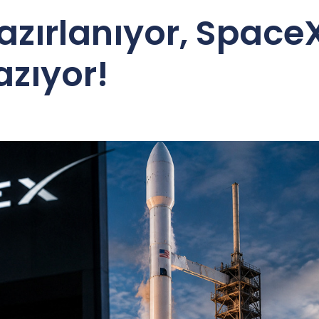
zırlanıyor, SpaceX
azıyor!