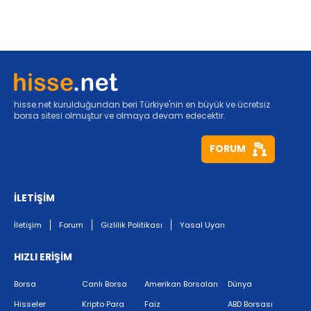
hisse.net kurulduğundan beri Türkiye'nin en büyük ve ücretsiz
borsa sitesi olmuştur ve olmaya devam edecektir.
FORUM
İLETİŞİM
İletişim
Forum
Gizlilik Politikası
Yasal Uyarı
HIZLI ERİŞİM
Borsa
Canlı Borsa
Amerikan Borsaları
Dünya
Hisseler
Kripto Para
Faiz
ABD Borsası