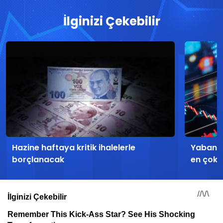
İlginizi Çekebilir
Hazine haftaya kritik ihalelerle
Yabancı
borçlanacak
en çok a