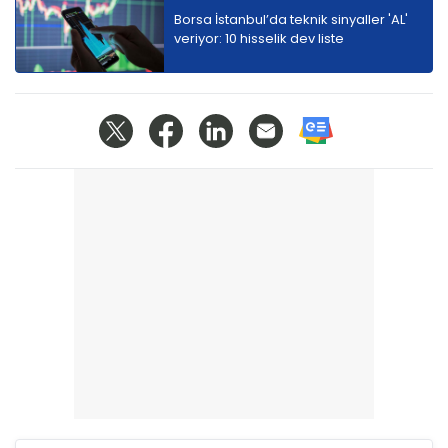
Borsa İstanbul’da teknik sinyaller 'AL'
veriyor: 10 hisselik dev liste