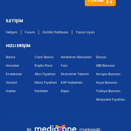
FORUM
İLETİŞİM
İletişim
Forum
Gizlilik Politikası
Yasal Uyarı
HIZLI ERİŞİM
Borsa
Canlı Borsa
Amerikan Borsaları
Dünya
Hisseler
Kripto Para
Faiz
ABD Borsası
Endeksler
Altın Fiyatları
Ekonomik Takvim
Avrupa Borsası
Varant
Döviz Fiyatları
KAP Haberleri
Asya Borsası
Haber
Pariteler
Repo
Türkiye Borsası
Akaryakıt Fiyatları
Bir
markasıdır.