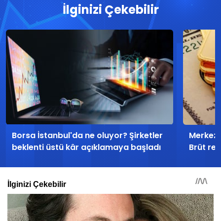
İlginizi Çekebilir
Borsa İstanbul'da ne oluyor? Şirketler
Merkez 
beklenti üstü kâr açıklamaya başladı
Brüt rez