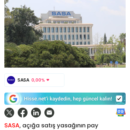
SASA
0,00%
SASA
, açığa satış yasağının pay