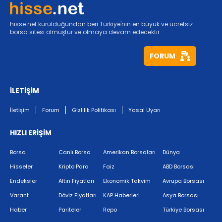
hisse.net kurulduğundan beri Türkiye'nin en büyük ve ücretsiz
borsa sitesi olmuştur ve olmaya devam edecektir.
FORUM
İLETİŞİM
İletişim
Forum
Gizlilik Politikası
Yasal Uyarı
HIZLI ERİŞİM
Borsa
Canlı Borsa
Amerikan Borsaları
Dünya
Hisseler
Kripto Para
Faiz
ABD Borsası
Endeksler
Altın Fiyatları
Ekonomik Takvim
Avrupa Borsası
Varant
Döviz Fiyatları
KAP Haberleri
Asya Borsası
Haber
Pariteler
Repo
Türkiye Borsası