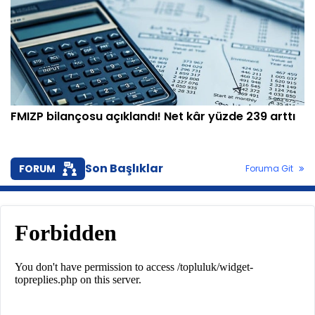
FMIZP bilançosu açıklandı! Net kâr yüzde 239 arttı
Son Başlıklar
FORUM
Foruma Git