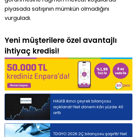
piyasada satışının mümkün olmadığını
vurguladı.
Yeni müşterilere özel avantajlı
ihtiyaç kredisi!
HALKB ikinci çeyrek bilançosu
açıklandı! Net dönem kârı yüzde 40
arttı
TDGYO 2026 2Ç bilançosu şaşırttı! Net