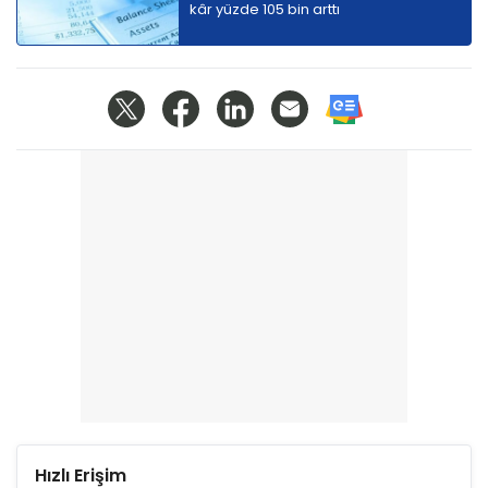
kâr yüzde 105 bin arttı
Hızlı Erişim