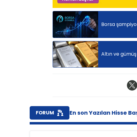
Borsa şampiyonl
Altın ve gümüş 
En son Yazılan Hisse Baş
FORUM