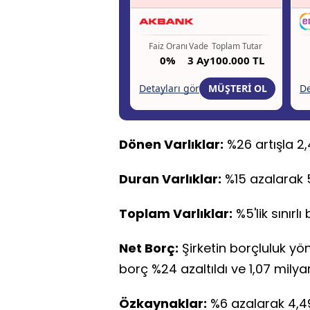
Dönen Varlıklar:
%26 artışla 2,4
Duran Varlıklar:
%15 azalarak 5
Toplam Varlıklar:
%5'lik sınırlı
Net Borç:
Şirketin borçluluk yö
borç %24 azaltıldı ve 1,07 milyar
Özkaynaklar:
%6 azalarak 4,49 