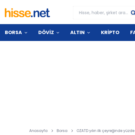
BORSA
DÖVİZ
ALTIN
KRİPTO
F
Anasayfa
Borsa
OZATD yılın ilk çeyreğinde yüzde 