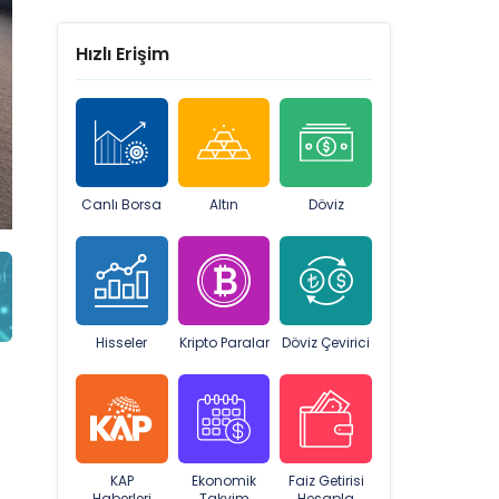
Hızlı Erişim
Canlı Borsa
Altın
Döviz
Hisseler
Kripto Paralar
Döviz Çevirici
KAP
Ekonomik
Faiz Getirisi
Haberleri
Takvim
Hesapla