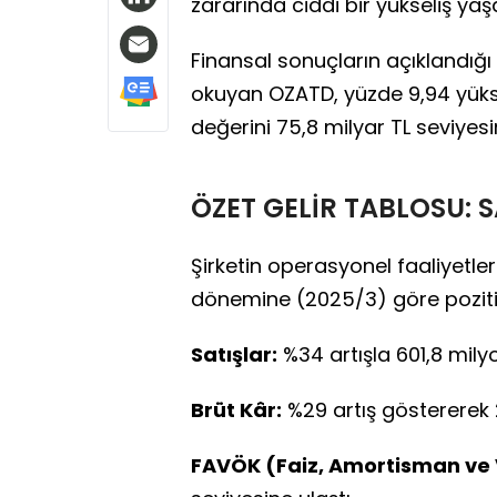
zararında ciddi bir yükseliş yaş
Finansal sonuçların açıklandığ
okuyan OZATD, yüzde 9,94 yükse
değerini 75,8 milyar TL seviyesin
ÖZET GELİR TABLOSU: 
Şirketin operasyonel faaliyetle
dönemine (2025/3) göre poziti
Satışlar:
%34 artışla 601,8 mily
Brüt Kâr:
%29 artış göstererek 2
FAVÖK (Faiz, Amortisman ve 