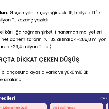
arı:
Geçen yılın ilk çeyreğindeki 16,1 milyon TL'lik
ilyon TL kazanç yazıldı.
 kârlılığa rağmen şirket, finansman maliyetleri
e net dönem zararını %1.132 artırarak -288,8 milyon
arı -23,4 milyon TL idi).
ORÇTA DİKKAT ÇEKEN DÜŞÜŞ
) bilançosuna kıyasla varlık ve yükümlülük
e sıralandı: