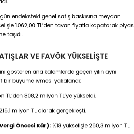
adı.
ı gün endeksteki genel satış baskısına meydan
lişle 1.062,00 TL’den tavan fiyatla kapatarak piya
e taşıdı.
SATIŞLAR VE FAVÖK YÜKSELİŞTE
rini gösteren ana kalemlerde geçen yılın aynı
f bir büyüme ivmesi yakalandı:
on TL’den 808,2 milyon TL’ye yükseldi.
15,1 milyon TL olarak gerçekleşti.
Vergi Öncesi Kâr):
%18 yükselişle 260,3 milyon TL