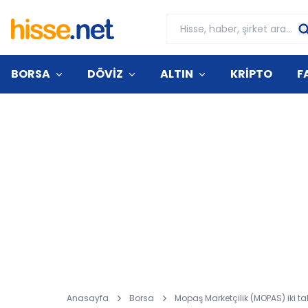
BORSA
DÖVİZ
ALTIN
KRİPTO
F
Anasayfa
Borsa
Mopaş Marketçilik (MOPAS) iki t