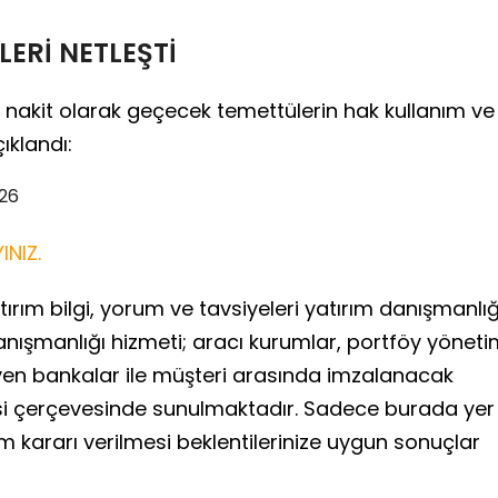
ERİ NETLEŞTİ
 nakit olarak geçecek temettülerin hak kullanım ve
ıklandı:
026
INIZ.
ırım bilgi, yorum ve tavsiyeleri yatırım danışmanlığ
anışmanlığı hizmeti; aracı kurumlar, portföy yönet
yen bankalar ile müşteri arasında imzalanacak
si çerçevesinde sunulmaktadır. Sadece burada yer
ım kararı verilmesi beklentilerinize uygun sonuçlar