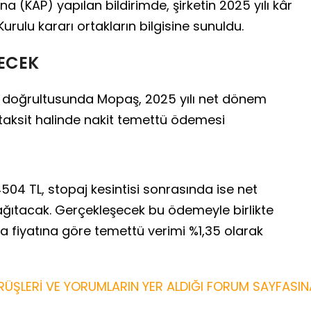
(KAP) yapılan bildirimde, şirketin 2025 yılı kâr
urulu kararı ortakların bilgisine sunuldu.
NECEK
r doğrultusunda Mopaş, 2025 yılı net dönem
t taksit halinde nakit temettü ödemesi
4504 TL, stopaj kesintisi sonrasında ise net
ağıtacak. Gerçekleşecek bu ödemeyle birlikte
a fiyatına göre temettü verimi %1,35 olarak
ÜŞLERİ VE YORUMLARIN YER ALDIĞI FORUM SAYFASIN