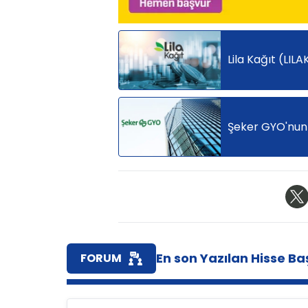
Lila Kağıt (LILA
Şeker GYO'nun 
En son Yazılan Hisse Baş
FORUM