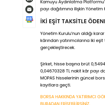
Kamuyu Aydınlatma Platformu’na 
payı dağıtımına ilişkin Yönetim K
İKİ EŞİT TAKSİTLE ÖDE
Yönetim Kurulu’nun aldığı kara
kârından yatırımcılarına iki eşi
gerçekleştirecek.
Şirket, hisse başına brüt 0,549
0,04670328 TL nakit kâr payı d
MOPAS hisselerinin güncel bors
kayıtlara geçti.
BORSA HAKKINDA YATIRIMCI GÖR
BURADAN ERİŞEBİLİRSİNİZ.