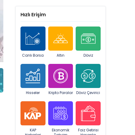
Hızlı Erişim
Canlı Borsa
Altın
Döviz
Hisseler
Kripto Paralar
Döviz Çevirici
KAP
Ekonomik
Faiz Getirisi
Haberleri
Takvim
Hesapla