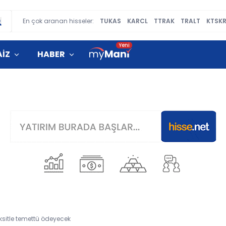
En çok aranan hisseler:
TUKAS
KARCL
TTRAK
TRALT
KTSK
AİZ
HABER
aksitle temettü ödeyecek