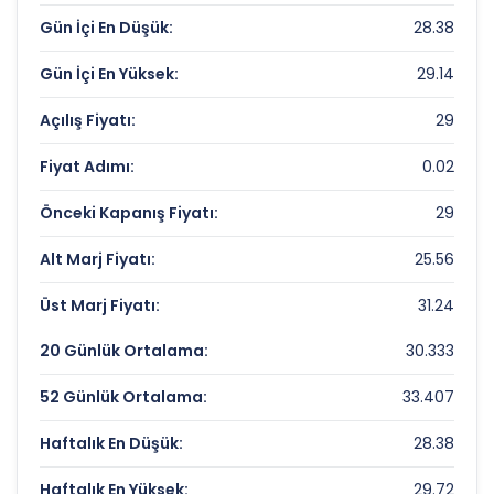
Çarpanları
Gün İçi En Düşük:
28.38
Fiyat/Kazanç (F/K):
33.67
Gün İçi En Yüksek:
29.14
Piyasa Değeri/Defter Değeri (PD/DD):
1.44
Açılış Fiyatı:
29
MOPAS MARKETCILIK Rekorlar ve Önemli
Fiyat Adımı:
0.02
Seviyeler
Önceki Kapanış Fiyatı:
29
Bugün Gördüğü En Yüksek Fiyat:
29.14 TL
Alt Marj Fiyatı:
25.56
Son 1 Yılın Zirvesi:
63.54727947 TL
Üst Marj Fiyatı:
31.24
Son 1 Yılın Dibi:
28.38 TL
20 Günlük Ortalama:
30.333
52 Günlük Ortalama:
33.407
Haftalık En Düşük:
28.38
Haftalık En Yüksek:
29.72