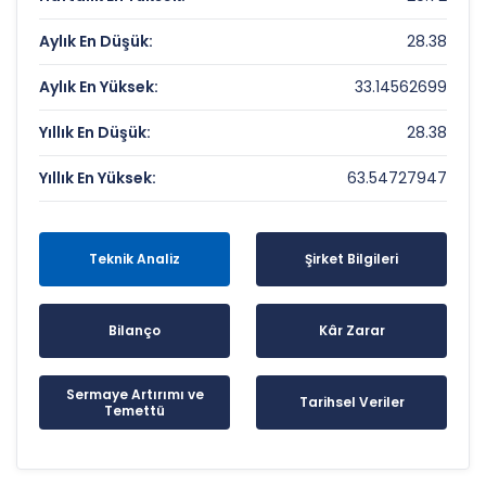
Aylık En Düşük:
28.38
Aylık En Yüksek:
33.14562699
Yıllık En Düşük:
28.38
Yıllık En Yüksek:
63.54727947
Teknik Analiz
Şirket Bilgileri
Bilanço
Kâr Zarar
Sermaye Artırımı ve
Tarihsel Veriler
Temettü