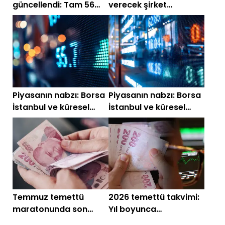
güncellendi: Tam 56
verecek şirket
şirket kar payı
açıklandı!
ödeyecek
Piyasanın nabzı: Borsa
Piyasanın nabzı: Borsa
İstanbul ve küresel
İstanbul ve küresel
piyasalarda gün
piyasalarda gün
başlarken (30
başlarken (27
Temmuz)
Temmuz)
Temmuz temettü
2026 temettü takvimi:
maratonunda son
Yıl boyunca
viraj! 4 şirket ödeme
yatırımcılara ödeme