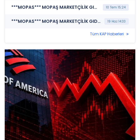
***MOPAS*** MOPAŞ MARKETÇİLİK GIDA SANAYİ VE TİCARET A.Ş. (Özel Durum Açıklaması (Genel))
10 Tem 15:24
***MOPAS*** MOPAŞ MARKETÇİLİK GIDA SANAYİ VE TİCARET A.Ş. (Bağımsız Denetim Kuruluşunun Belirlenmesi)
19 Haz 14:33
Tüm KAP Haberleri