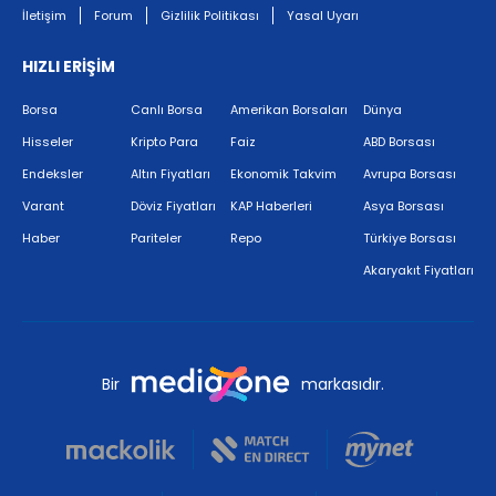
İletişim
Forum
Gizlilik Politikası
Yasal Uyarı
HIZLI ERİŞİM
Borsa
Canlı Borsa
Amerikan Borsaları
Dünya
Hisseler
Kripto Para
Faiz
ABD Borsası
Endeksler
Altın Fiyatları
Ekonomik Takvim
Avrupa Borsası
Varant
Döviz Fiyatları
KAP Haberleri
Asya Borsası
Haber
Pariteler
Repo
Türkiye Borsası
Akaryakıt Fiyatları
Bir
markasıdır.