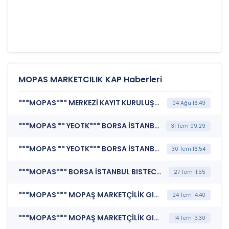
MOPAS MARKETCILIK KAP Haberleri
***MOPAS*** MERKEZİ KAYIT KURULUŞU A.Ş. (Pay Mali Hak Kullanım İşlemi - Nakit Ödeme)
04 Ağu 16:49
***MOPAS ** YEOTK*** BORSA İSTANBUL A.Ş. (BISTECH Pay Piyasası Alım Satım Sistemi Duyurusu)
31 Tem 09:29
***MOPAS ** YEOTK*** BORSA İSTANBUL A.Ş. (Hak Kullanımı)
30 Tem 16:54
***MOPAS*** BORSA İSTANBUL BISTECH DEVRE KESİCİ UYGULAMASI (Pay Bazında Devre Kesici Bildirimi)
27 Tem 11:55
***MOPAS*** MOPAŞ MARKETÇİLİK GIDA SANAYİ VE TİCARET A.Ş. (Özel Durum Açıklaması (Genel))
24 Tem 14:40
***MOPAS*** MOPAŞ MARKETÇİLİK GIDA SANAYİ VE TİCARET A.Ş. (Şirket Genel Bilgi Formu)
14 Tem 13:30