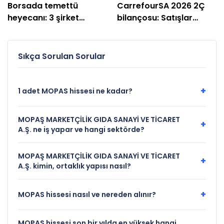
Borsada temettü
CarrefourSA 2026 2Ç
heyecanı: 3 şirket
bilançosu: Satışlar
ödeme yapacak
geriledi, zarar açıklandı
Sıkça Sorulan Sorular
+
1 adet MOPAS hissesi ne kadar?
MOPAŞ MARKETÇİLİK GIDA SANAYİ VE TİCARET
+
A.Ş. ne iş yapar ve hangi sektörde?
MOPAŞ MARKETÇİLİK GIDA SANAYİ VE TİCARET
+
A.Ş. kimin, ortaklık yapısı nasıl?
+
MOPAS hissesi nasıl ve nereden alınır?
MOPAS hissesi son bir yılda en yüksek hangi