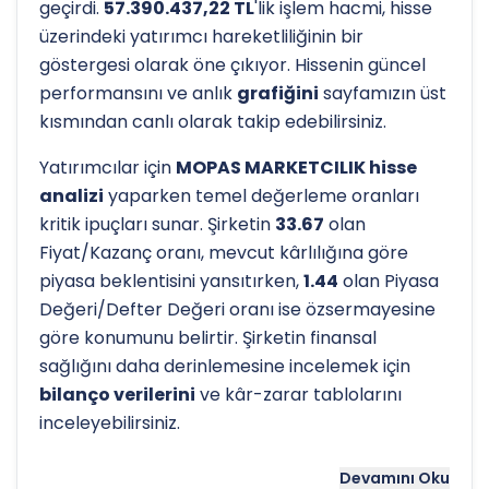
geçirdi.
57.390.437,22 TL
'lik işlem hacmi, hisse
üzerindeki yatırımcı hareketliliğinin bir
göstergesi olarak öne çıkıyor. Hissenin güncel
performansını ve anlık
grafiğini
sayfamızın üst
kısmından canlı olarak takip edebilirsiniz.
Yatırımcılar için
MOPAS MARKETCILIK hisse
analizi
yaparken temel değerleme oranları
kritik ipuçları sunar. Şirketin
33.67
olan
Fiyat/Kazanç oranı, mevcut kârlılığına göre
piyasa beklentisini yansıtırken,
1.44
olan Piyasa
Değeri/Defter Değeri oranı ise özsermayesine
göre konumunu belirtir. Şirketin finansal
sağlığını daha derinlemesine incelemek için
bilanço verilerini
ve kâr-zarar tablolarını
inceleyebilirsiniz.
Hissenin uzun vadeli trendini ve potansiyel
Devamını Oku