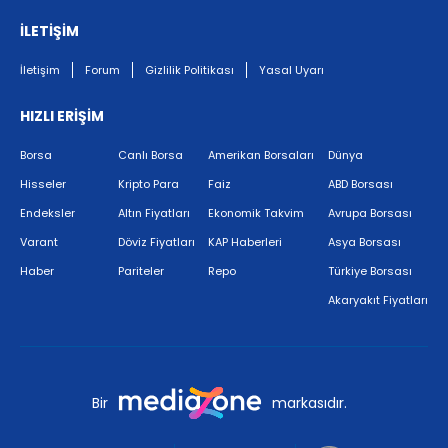
İLETİŞİM
İletişim
Forum
Gizlilik Politikası
Yasal Uyarı
HIZLI ERİŞİM
Borsa
Canlı Borsa
Amerikan Borsaları
Dünya
Hisseler
Kripto Para
Faiz
ABD Borsası
Endeksler
Altın Fiyatları
Ekonomik Takvim
Avrupa Borsası
Varant
Döviz Fiyatları
KAP Haberleri
Asya Borsası
Haber
Pariteler
Repo
Türkiye Borsası
Akaryakıt Fiyatları
Bir
markasıdır.