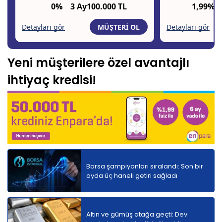
Yeni müşterilere özel avantajlı
ihtiyaç kredisi!
Borsa şampiyonları sıralandı: Son bir
ayda üç haneli getiri sağladı
Altın ve gümüş atağa geçti: Dev