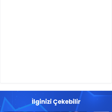
İlginizi Çekebilir