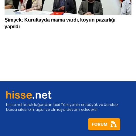
hisse.net kurulduğundan beri Türkiye'nin en büyük ve ücretsiz
borsa sitesi olmuştur ve olmaya devam edecektir.
FORUM