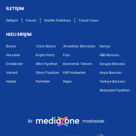
İLETİŞİM
İletişim
Forum
Gizlilik Politikası
Yasal Uyarı
HIZLI ERİŞİM
Borsa
Canlı Borsa
Amerikan Borsaları
Dünya
Hisseler
Kripto Para
Faiz
ABD Borsası
Endeksler
Altın Fiyatları
Ekonomik Takvim
Avrupa Borsası
Varant
Döviz Fiyatları
KAP Haberleri
Asya Borsası
Haber
Pariteler
Repo
Türkiye Borsası
Akaryakıt Fiyatları
Bir
markasıdır.