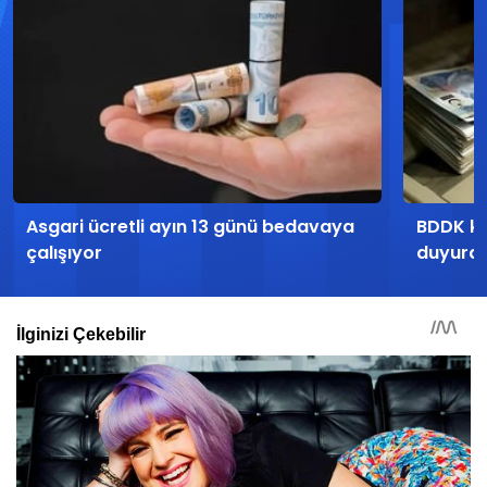
Asgari ücretli ayın 13 günü bedavaya
BDDK kr
çalışıyor
duyurd