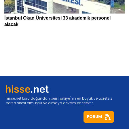
hisse.net kurulduğundan beri Türkiye'nin en büyük ve ücretsiz
borsa sitesi olmuştur ve olmaya devam edecektir.
FORUM