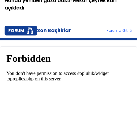
Honda yeniden gaza bastı! Rekor çeyrek kârı
açıkladı
Son Başlıklar
FORUM
Foruma Git