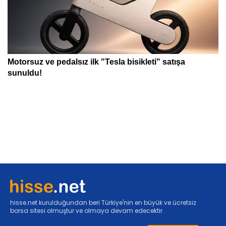
hisse.net kurulduğundan beri Türkiye'nin en büyük ve ücretsiz
borsa sitesi olmuştur ve olmaya devam edecektir.