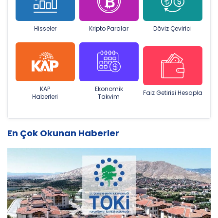
Hisseler
Kripto Paralar
Döviz Çevirici
KAP
Ekonomik
Faiz Getirisi Hesapla
Haberleri
Takvim
En Çok Okunan Haberler