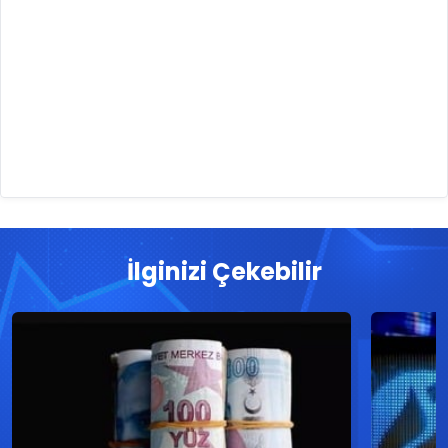
İlginizi Çekebilir