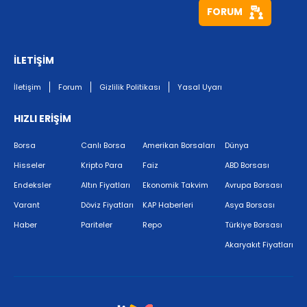
FORUM
İLETİŞİM
İletişim
Forum
Gizlilik Politikası
Yasal Uyarı
HIZLI ERİŞİM
Borsa
Canlı Borsa
Amerikan Borsaları
Dünya
Hisseler
Kripto Para
Faiz
ABD Borsası
Endeksler
Altın Fiyatları
Ekonomik Takvim
Avrupa Borsası
Varant
Döviz Fiyatları
KAP Haberleri
Asya Borsası
Haber
Pariteler
Repo
Türkiye Borsası
Akaryakıt Fiyatları