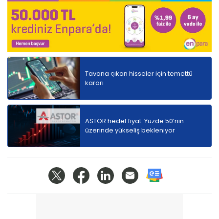
Tavana çıkan hisseler için temettü
kararı
ASTOR hedef fiyat: Yüzde 50’nin
üzerinde yükseliş bekleniyor