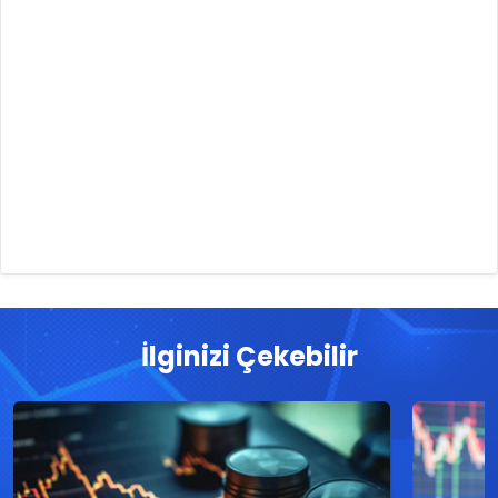
İlginizi Çekebilir