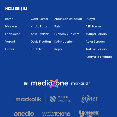
HIZLI ERİŞİM
Borsa
Canlı Borsa
Amerikan Borsaları
Dünya
Hisseler
Kripto Para
Faiz
ABD Borsası
Endeksler
Altın Fiyatları
Ekonomik Takvim
Avrupa Borsası
Varant
Döviz Fiyatları
KAP Haberleri
Asya Borsası
Haber
Pariteler
Repo
Türkiye Borsası
Akaryakıt Fiyatları
Bir
markasıdır.