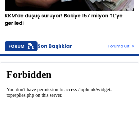
KKM'de düşüş sürüyor! Bakiye 157 milyon TL'ye
geriledi
Son Başlıklar
FORUM
Foruma Git