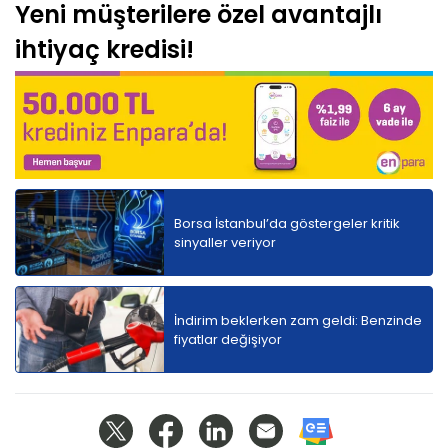
Yeni müşterilere özel avantajlı
ihtiyaç kredisi!
Borsa İstanbul’da göstergeler kritik
sinyaller veriyor
İndirim beklerken zam geldi: Benzinde
fiyatlar değişiyor