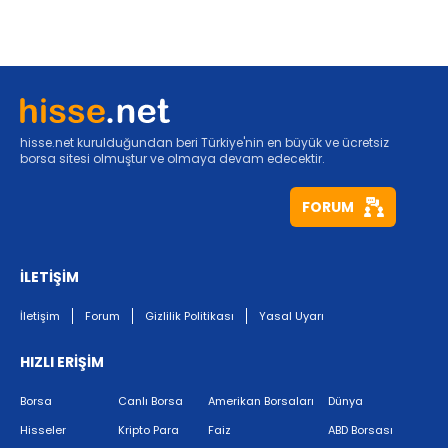
hisse.net kurulduğundan beri Türkiye'nin en büyük ve ücretsiz
borsa sitesi olmuştur ve olmaya devam edecektir.
FORUM
İLETİŞİM
İletişim
Forum
Gizlilik Politikası
Yasal Uyarı
HIZLI ERİŞİM
Borsa
Canlı Borsa
Amerikan Borsaları
Dünya
Hisseler
Kripto Para
Faiz
ABD Borsası