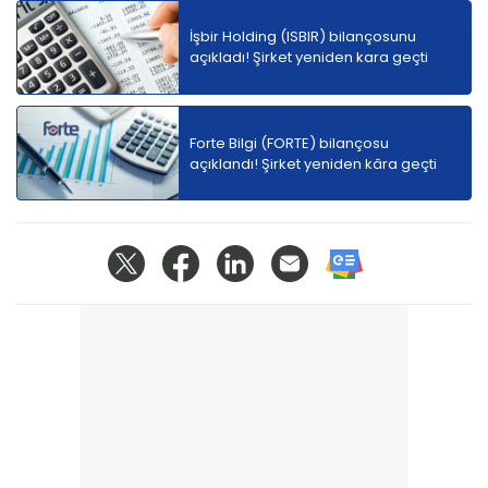
İşbir Holding (ISBIR) bilançosunu
açıkladı! Şirket yeniden kara geçti
Forte Bilgi (FORTE) bilançosu
açıklandı! Şirket yeniden kâra geçti