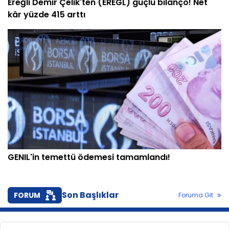
Ereğli Demir Çelik'ten (EREGL) güçlü bilanço! Net
kâr yüzde 415 arttı
GENIL'in temettü ödemesi tamamlandı!
Son Başlıklar
FORUM
Foruma Git