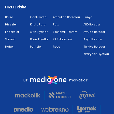
HIZLI ERİŞİM
Borsa
Canlı Borsa
Amerikan Borsaları
Dünya
Hisseler
Kripto Para
Faiz
ABD Borsası
Endeksler
Altın Fiyatları
Ekonomik Takvim
Avrupa Borsası
Varant
Döviz Fiyatları
KAP Haberleri
Asya Borsası
Haber
Pariteler
Repo
Türkiye Borsası
Akaryakıt Fiyatları
Bir
markasıdır.