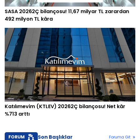
SASA 20262Ç bilançosu! 11,67 milyar TL zarardan
492 milyon TL kâra
Katılımevim (KTLEV) 20262Ç bilançosu! Net kâr
%713 arttı
Son Başlıklar
FORUM
Foruma Git