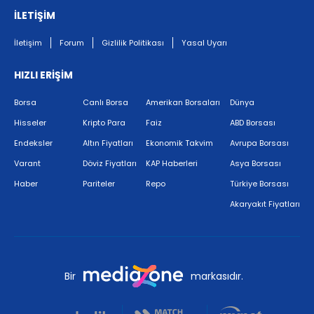
İLETİŞİM
İletişim
Forum
Gizlilik Politikası
Yasal Uyarı
HIZLI ERİŞİM
Borsa
Canlı Borsa
Amerikan Borsaları
Dünya
Hisseler
Kripto Para
Faiz
ABD Borsası
Endeksler
Altın Fiyatları
Ekonomik Takvim
Avrupa Borsası
Varant
Döviz Fiyatları
KAP Haberleri
Asya Borsası
Haber
Pariteler
Repo
Türkiye Borsası
Akaryakıt Fiyatları
Bir
markasıdır.