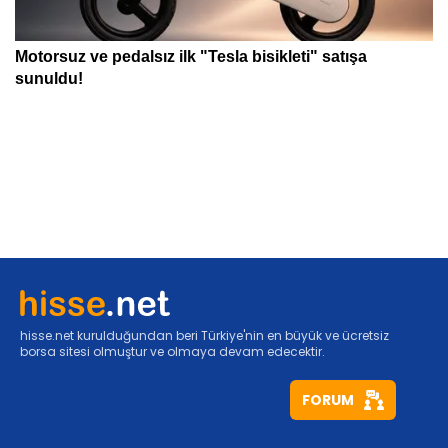
hisse.net kurulduğundan beri Türkiye'nin en büyük ve ücretsiz
borsa sitesi olmuştur ve olmaya devam edecektir.
FORUM