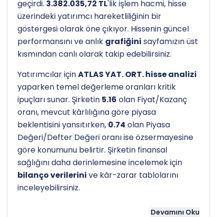
geçirdi.
3.382.035,72 TL
'lik işlem hacmi, hisse
üzerindeki yatırımcı hareketliliğinin bir
göstergesi olarak öne çıkıyor. Hissenin güncel
performansını ve anlık
grafiğini
sayfamızın üst
kısmından canlı olarak takip edebilirsiniz.
Yatırımcılar için
ATLAS YAT. ORT. hisse analizi
yaparken temel değerleme oranları kritik
ipuçları sunar. Şirketin
5.16
olan Fiyat/Kazanç
oranı, mevcut kârlılığına göre piyasa
beklentisini yansıtırken,
0.74
olan Piyasa
Değeri/Defter Değeri oranı ise özsermayesine
göre konumunu belirtir. Şirketin finansal
sağlığını daha derinlemesine incelemek için
bilanço verilerini
ve kâr-zarar tablolarını
inceleyebilirsiniz.
Hissenin uzun vadeli trendini ve potansiyel
Devamını Oku