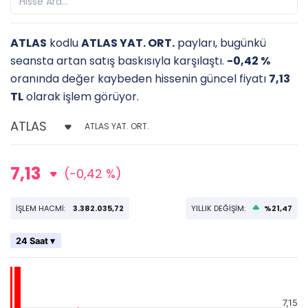
ATLAS
kodlu
ATLAS YAT. ORT.
payları, bugünkü
seansta artan satış baskısıyla karşılaştı.
-0,42 %
oranında değer kaybeden hissenin güncel fiyatı
7,13
TL
olarak işlem görüyor.
ATLAS YAT. ORT.
7,13
(-0,42 %)
İŞLEM HACMİ:
3.382.035,72
YILLIK DEĞİŞİM:
%21,47
24 Saat ▾
7,15