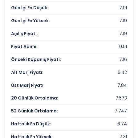
Gün İçi En Düşük:
7.01
Piyasa Değeri/Defter Değeri (PD/DD):
0.74
Gün İçi En Yüksek:
7.19
ATLAS YAT. ORT. Rekorlar ve Önemli
Seviyeler
Açılış Fiyatı:
7.19
Fiyat Adımı:
0.01
Bugün Gördüğü En Yüksek Fiyat:
7.19 TL
Son 1 Yılın Zirvesi:
12.05 TL
Önceki Kapanış Fiyatı:
7.16
Son 1 Yılın Dibi:
5.46233491 TL
Alt Marj Fiyatı:
6.42
Üst Marj Fiyatı:
7.84
20 Günlük Ortalama:
7.573
52 Günlük Ortalama:
7.747
Haftalık En Düşük:
6.74
Haftalık En Yüksek:
7.31