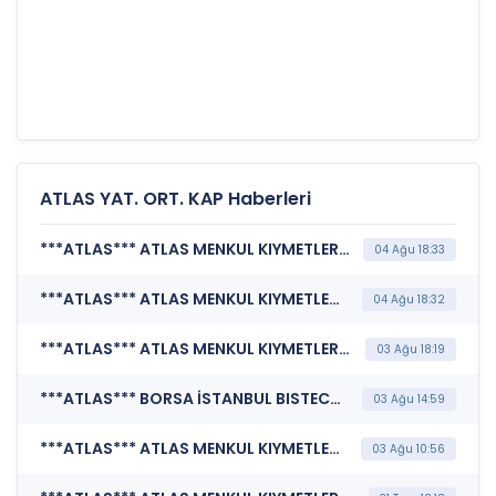
ATLAS YAT. ORT. KAP Haberleri
***ATLAS*** ATLAS MENKUL KIYMETLER YATIRIM ORTAKLIĞI A.Ş. (Kurumsal Yönetim Bilgi Formu (Güncelleme) - Yönetim Kurulu-2)
04 Ağu 18:33
***ATLAS*** ATLAS MENKUL KIYMETLER YATIRIM ORTAKLIĞI A.Ş. (Şirket Genel Bilgi Formu)
04 Ağu 18:32
***ATLAS*** ATLAS MENKUL KIYMETLER YATIRIM ORTAKLIĞI A.Ş. (Özel Durum Açıklaması (Genel))
03 Ağu 18:19
***ATLAS*** BORSA İSTANBUL BISTECH DEVRE KESİCİ UYGULAMASI (Pay Bazında Devre Kesici Bildirimi)
03 Ağu 14:59
***ATLAS*** ATLAS MENKUL KIYMETLER YATIRIM ORTAKLIĞI A.Ş. (Haftalık Rapor)
03 Ağu 10:56