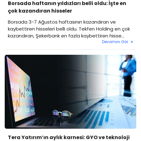
Borsada haftanın yıldızları belli oldu: İşte en
çok kazandıran hisseler
Borsada 3-7 Ağustos haftasının kazandıran ve
kaybettiren hisseleri belli oldu. Tekfen Holding en çok
kazandıran, Şekerbank en fazla kaybettiren hisse
Devamını Gör
oldu.
Tera Yatırım’ın aylık karnesi: GYO ve teknoloji