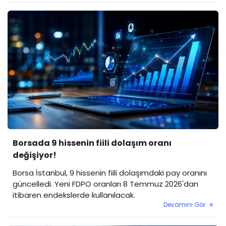
Borsada 9 hissenin fiili dolaşım oranı
değişiyor!
Borsa İstanbul, 9 hissenin fiili dolaşımdaki pay oranını
güncelledi. Yeni FDPO oranları 8 Temmuz 2026'dan
itibaren endekslerde kullanılacak.
Devamını Gör