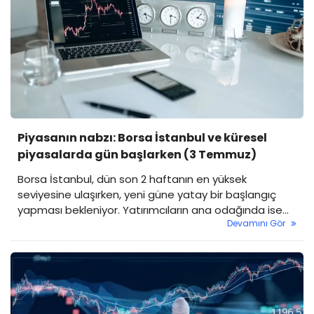
Piyasanın nabzı: Borsa İstanbul ve küresel
piyasalarda gün başlarken (3 Temmuz)
Borsa İstanbul, dün son 2 haftanın en yüksek
seviyesine ulaşırken, yeni güne yatay bir başlangıç
yapması bekleniyor. Yatırımcıların ana odağında ise
Devamını Gör
yurt içinde açıklanacak haziran ayı enflasyon verileri
yer alıyor.