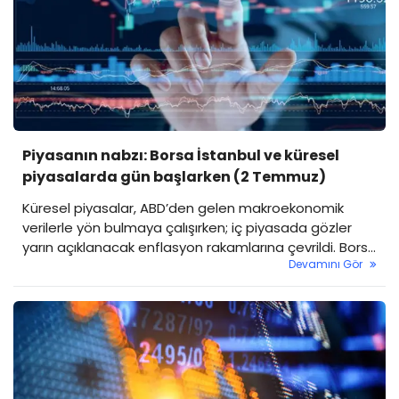
Piyasanın nabzı: Borsa İstanbul ve küresel
piyasalarda gün başlarken (2 Temmuz)
Küresel piyasalar, ABD’den gelen makroekonomik
verilerle yön bulmaya çalışırken; iç piyasada gözler
yarın açıklanacak enflasyon rakamlarına çevrildi. Borsa
Devamını Gör
İstanbul'un yeni güne dengeli bir başlangıç yapması
bekleniyor.