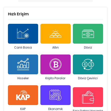
Hızlı Erişim
Canlı Borsa
Altın
Döviz
Hisseler
Kripto Paralar
Döviz Çevirici
KAP
Ekonomik
Faiz Getirisi Hesapla