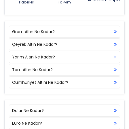
Haberleri
Takvim
Gram Altın Ne Kadar?
Çeyrek Altın Ne Kadar?
Yarım Altın Ne Kadar?
Tam Altın Ne Kadar?
Cumhuriyet Altını Ne Kadar?
Dolar Ne Kadar?
Euro Ne Kadar?