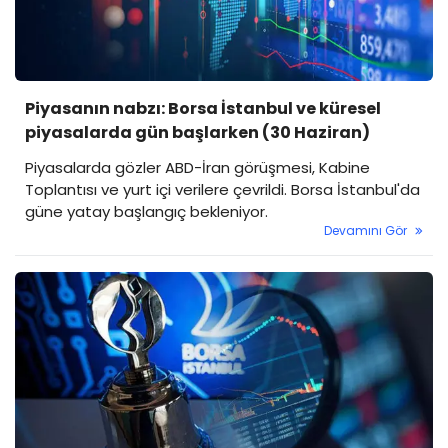
Piyasanın nabzı: Borsa İstanbul ve küresel
piyasalarda gün başlarken (30 Haziran)
Piyasalarda gözler ABD-İran görüşmesi, Kabine
Toplantısı ve yurt içi verilere çevrildi. Borsa İstanbul'da
güne yatay başlangıç bekleniyor.
Devamını Gör