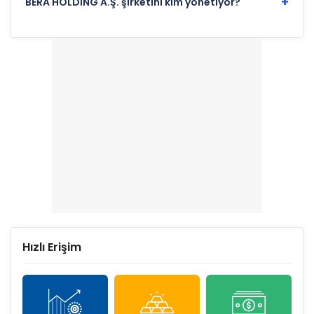
+
BERA HOLDİNG A.Ş. şirketini kim yönetiyor?
Hızlı Erişim