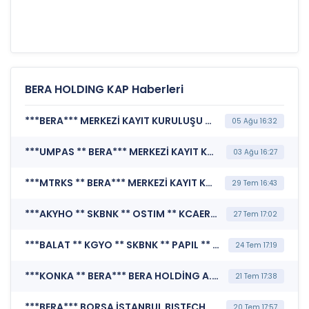
BERA HOLDING KAP Haberleri
***BERA*** MERKEZİ KAYIT KURULUŞU A.Ş. (Borsada İşlem Gören Tipe Dönüşüm Duyurusu)
05 Ağu 16:32
***UMPAS ** BERA*** MERKEZİ KAYIT KURULUŞU A.Ş. (Borsada İşlem Gören Tipe Dönüşüm Duyurusu)
03 Ağu 16:27
***MTRKS ** BERA*** MERKEZİ KAYIT KURULUŞU A.Ş. (Borsada İşlem Gören Tipe Dönüşüm Duyurusu)
29 Tem 16:43
***AKYHO ** SKBNK ** OSTIM ** KCAER ** MTRKS ** YBTAS ** BERA ** BRLSM*** MERKEZİ KAYIT KURULUŞU A.Ş. (Borsada İşlem Gören Tipe Dönüşüm Duyurusu)
27 Tem 17:02
***BALAT ** KGYO ** SKBNK ** PAPIL ** AYES ** YBTAS ** SURGY ** BERA ** FZLGY*** MERKEZİ KAYIT KURULUŞU A.Ş. (Borsada İşlem Gören Tipe Dönüşüm Duyurusu)
24 Tem 17:19
***KONKA ** BERA*** BERA HOLDİNG A.Ş. (Özel Durum Açıklaması (Genel))
21 Tem 17:38
***BERA*** BORSA İSTANBUL BISTECH DEVRE KESİCİ UYGULAMASI (Pay Bazında Devre Kesici Bildirimi)
20 Tem 17:57