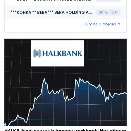
***KONKA ** BERA*** BERA HOLDİNG A.Ş. (Özel Durum Açıklaması (Genel))
20 Tem 15:14
Tüm KAP Haberleri
HALKB ikinci çeyrek bilançosu açıklandı! Net dönem