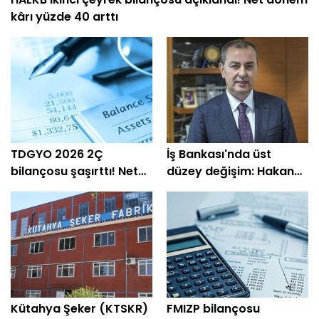
kârı yüzde 40 arttı
TDGYO 2026 2Ç
İş Bankası'nda üst
bilançosu şaşırttı! Net
düzey değişim: Hakan
kâr yüzde 105 bin arttı
Aran görevini
devrediyor
Kütahya Şeker (KTSKR)
FMIZP bilançosu