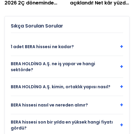
2026 2Ç döneminde
açıklandı! Net kâr yüzde
zarar etti
239 arttı
Sıkça Sorulan Sorular
+
1 adet BERA hissesi ne kadar?
BERA HOLDİNG A.Ş. ne iş yapar ve hangi
+
sektörde?
+
BERA HOLDİNG A.Ş. kimin, ortaklık yapısı nasıl?
+
BERA hissesi nasıl ve nereden alınır?
BERA hissesi son bir yılda en yüksek hangi fiyatı
+
gördü?