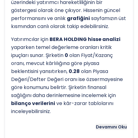
üzerindeki yatırımcı hareketliliğinin bir
göstergesi olarak öne çıkıyor. Hissenin güncel
performansını ve anlık
grafiğini
sayfamızın üst
kısmından canlı olarak takip edebilirsiniz.
Yatırımcılar için
BERA HOLDING hisse analizi
yaparken temel değerleme oranları kritik
ipuçları sunar. Şirketin
0
olan Fiyat/Kazanç
oranı, mevcut kârlılığına göre piyasa
beklentisini yansıtırken,
0.28
olan Piyasa
Değeri/Defter Değeri oranı ise özsermayesine
göre konumunu belirtir. Şirketin finansal
sağlığını daha derinlemesine incelemek için
bilanço verilerini
ve kâr-zarar tablolarını
inceleyebilirsiniz.
Hissenin uzun vadeli trendini ve potansiyel
Devamını Oku
destek-direnç seviyelerini anlamak için
teknik