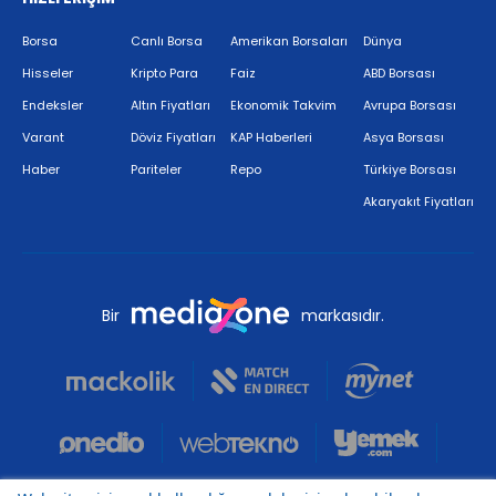
Borsa
Canlı Borsa
Amerikan Borsaları
Dünya
Hisseler
Kripto Para
Faiz
ABD Borsası
Endeksler
Altın Fiyatları
Ekonomik Takvim
Avrupa Borsası
Varant
Döviz Fiyatları
KAP Haberleri
Asya Borsası
Haber
Pariteler
Repo
Türkiye Borsası
Akaryakıt Fiyatları
Bir
markasıdır.