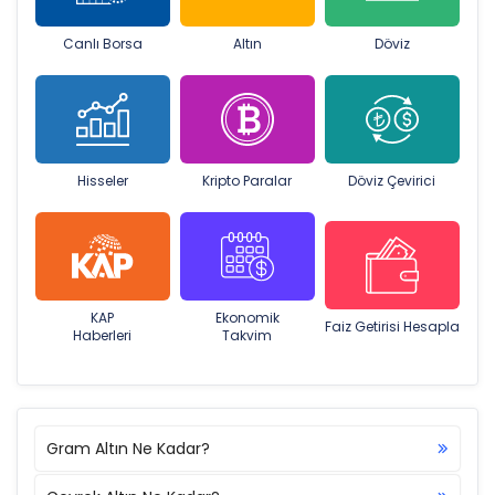
Canlı Borsa
Altın
Döviz
Hisseler
Kripto Paralar
Döviz Çevirici
KAP
Ekonomik
Faiz Getirisi Hesapla
Haberleri
Takvim
Gram Altın Ne Kadar?