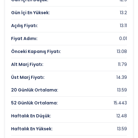
BERA HOLDING Rekorlar ve Önemli
Gün İçi En Yüksek:
13.2
Seviyeler
Açılış Fiyatı:
13.11
Bugün Gördüğü En Yüksek Fiyat:
13.2 TL
Fiyat Adımı:
0.01
Son 1 Yılın Zirvesi:
23.1 TL
Önceki Kapanış Fiyatı:
13.08
Son 1 Yılın Dibi:
12.48 TL
Alt Marj Fiyatı:
11.79
Üst Marj Fiyatı:
14.39
20 Günlük Ortalama:
13.59
52 Günlük Ortalama:
15.443
Haftalık En Düşük:
12.48
Haftalık En Yüksek:
13.59