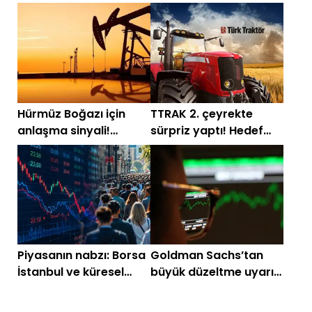
belli oldu
sırada 65 dolar var
Hürmüz Boğazı için
TTRAK 2. çeyrekte
anlaşma sinyali!
sürpriz yaptı! Hedef
Petrolde sert satış
fiyatlar peş peşe geldi
Piyasanın nabzı: Borsa
Goldman Sachs’tan
İstanbul ve küresel
büyük düzeltme uyarısı
piyasalarda gün
geldi
başlarken (4 Ağustos)