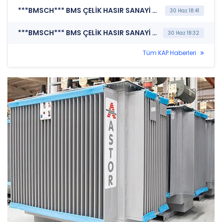
***BMSCH*** BMS ÇELİK HASIR SANAYİ VE TİCARET A.Ş. (Haber ve Söylentilere İlişkin Açıklama)
30 Haz 18:41
***BMSCH*** BMS ÇELİK HASIR SANAYİ VE TİCARET A.Ş. (Kredi Derecelendirmesi)
30 Haz 18:32
Tüm KAP Haberleri