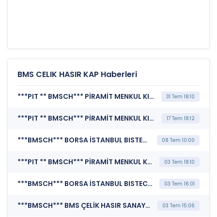
BMS CELIK HASIR KAP Haberleri
***PIT ** BMSCH*** PİRAMİT MENKUL KIYMETLER A.Ş. (Likidite Sağlayıcılık Kapsamındaki İşlemler)
31 Tem 18:10
***PIT ** BMSCH*** PİRAMİT MENKUL KIYMETLER A.Ş. (Likidite Sağlayıcılık Kapsamındaki İşlemler)
17 Tem 18:12
***BMSCH*** BORSA İSTANBUL BISTECH DEVRE KESİCİ UYGULAMASI (Pay Bazında Devre Kesici Bildirimi)
08 Tem 10:00
***PIT ** BMSCH*** PİRAMİT MENKUL KIYMETLER A.Ş. (Likidite Sağlayıcılık Kapsamındaki İşlemler)
03 Tem 18:10
***BMSCH*** BORSA İSTANBUL BISTECH DEVRE KESİCİ UYGULAMASI (Pay Bazında Devre Kesici Bildirimi)
03 Tem 16:01
***BMSCH*** BMS ÇELİK HASIR SANAYİ VE TİCARET A.Ş. (Genel Kurul İşlemlerine İlişkin Bildirim)
03 Tem 15:06