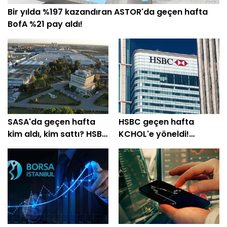
Bir yılda %197 kazandıran ASTOR'da geçen hafta
BofA %21 pay aldı!
SASA'da geçen hafta
HSBC geçen hafta
kim aldı, kim sattı? HSBC
KCHOL'e yöneldi!
%64'ünü topladı
THYAO'da 1,37 milyar TL
satış