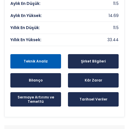
Aylık En Düşük:
11.5
Aylık En Yüksek:
14.69
Yıllık En Düşük:
11.5
Yıllık En Yüksek:
33.44
Teknik Analiz
Şirket Bilgileri
Bilanço
Kâr Zarar
Sermaye Artırımı ve
Tarihsel Veriler
Temettü