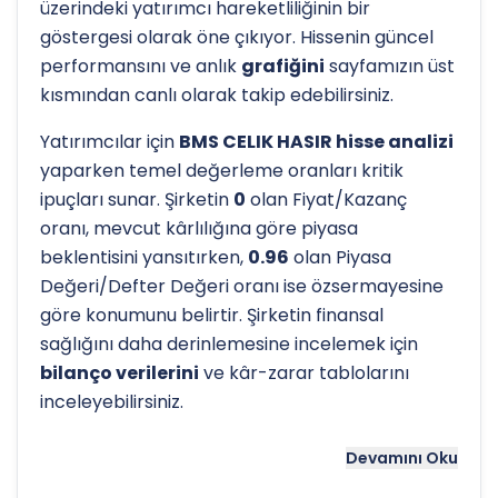
üzerindeki yatırımcı hareketliliğinin bir
göstergesi olarak öne çıkıyor. Hissenin güncel
performansını ve anlık
grafiğini
sayfamızın üst
kısmından canlı olarak takip edebilirsiniz.
Yatırımcılar için
BMS CELIK HASIR hisse analizi
yaparken temel değerleme oranları kritik
ipuçları sunar. Şirketin
0
olan Fiyat/Kazanç
oranı, mevcut kârlılığına göre piyasa
beklentisini yansıtırken,
0.96
olan Piyasa
Değeri/Defter Değeri oranı ise özsermayesine
göre konumunu belirtir. Şirketin finansal
sağlığını daha derinlemesine incelemek için
bilanço verilerini
ve kâr-zarar tablolarını
inceleyebilirsiniz.
Hissenin uzun vadeli trendini ve potansiyel
Devamını Oku
destek-direnç seviyelerini anlamak için
teknik