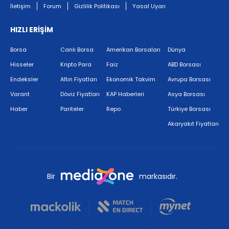
İletişim
Forum
Gizlilik Politikası
Yasal Uyarı
HIZLI ERİŞİM
Borsa
Canlı Borsa
Amerikan Borsaları
Dünya
Hisseler
Kripto Para
Faiz
ABD Borsası
Endeksler
Altın Fiyatları
Ekonomik Takvim
Avrupa Borsası
Varant
Döviz Fiyatları
KAP Haberleri
Asya Borsası
Haber
Pariteler
Repo
Türkiye Borsası
Akaryakıt Fiyatları
Bir
markasıdır.