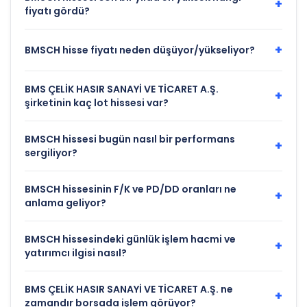
+
fiyatı gördü?
+
BMSCH hisse fiyatı neden düşüyor/yükseliyor?
BMS ÇELİK HASIR SANAYİ VE TİCARET A.Ş.
+
şirketinin kaç lot hissesi var?
BMSCH hissesi bugün nasıl bir performans
+
sergiliyor?
BMSCH hissesinin F/K ve PD/DD oranları ne
+
anlama geliyor?
BMSCH hissesindeki günlük işlem hacmi ve
+
yatırımcı ilgisi nasıl?
BMS ÇELİK HASIR SANAYİ VE TİCARET A.Ş. ne
+
zamandır borsada işlem görüyor?