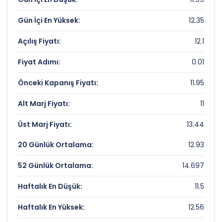
Piyasa Değeri/Defter Değeri (PD/DD):
0.96
Gün İçi En Yüksek:
12.35
BMS CELIK HASIR Rekorlar ve Önemli
Seviyeler
Açılış Fiyatı:
12.1
Fiyat Adımı:
0.01
Bugün Gördüğü En Yüksek Fiyat:
12.35 TL
Son 1 Yılın Zirvesi:
33.44 TL
Önceki Kapanış Fiyatı:
11.95
Son 1 Yılın Dibi:
11.5 TL
Alt Marj Fiyatı:
11
Üst Marj Fiyatı:
13.44
20 Günlük Ortalama:
12.93
52 Günlük Ortalama:
14.697
Haftalık En Düşük:
11.5
Haftalık En Yüksek:
12.56