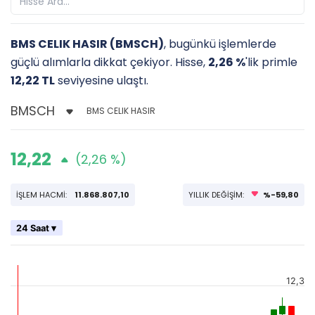
BMS CELIK HASIR (BMSCH)
, bugünkü işlemlerde
güçlü alımlarla dikkat çekiyor. Hisse,
2,26 %
'lik primle
12,22 TL
seviyesine ulaştı.
BMS CELIK HASIR
12,22
(2,26 %)
İŞLEM HACMİ:
11.868.807,10
YILLIK DEĞİŞİM:
%-59,80
24 Saat ▾
12,3