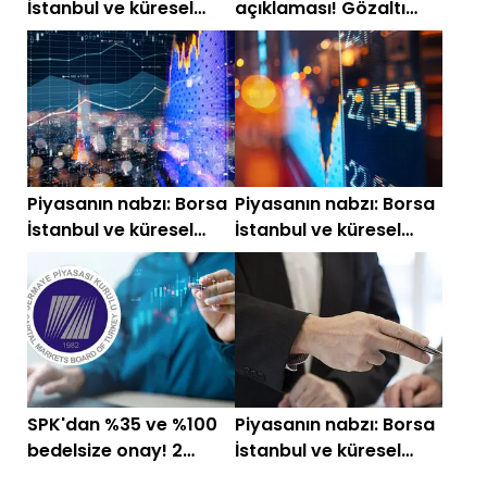
İstanbul ve küresel
açıklaması! Gözaltı
piyasalarda gün
iddialarına yanıt geldi
başlarken (1 Temmuz)
Piyasanın nabzı: Borsa
Piyasanın nabzı: Borsa
İstanbul ve küresel
İstanbul ve küresel
piyasalarda gün
piyasalarda gün
başlarken (29 Haziran)
başlarken (25 Haziran)
SPK'dan %35 ve %100
Piyasanın nabzı: Borsa
bedelsize onay! 2
İstanbul ve küresel
hissede lotlar
piyasalarda gün