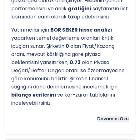
göstergesi olarak öne çıkıyor. Hissenin güncel
performansını ve anlık
grafiğini
sayfamızın üst
kısmından canlı olarak takip edebilirsiniz.
Yatırımcılar için
BOR SEKER hisse analizi
yaparken temel değerleme oranları kritik
ipuçları sunar. Şirketin
0
olan Fiyat/Kazanç
oranı, mevcut kârlılığına göre piyasa
beklentisini yansıtırken,
0.73
olan Piyasa
Değeri/Defter Değeri oranı ise özsermayesine
göre konumunu belirtir. Şirketin finansal
sağlığını daha derinlemesine incelemek için
bilanço verilerini
ve kâr-zarar tablolarını
inceleyebilirsiniz.
Hissenin uzun vadeli trendini ve potansiyel
Devamını Oku
destek-direnç seviyelerini anlamak için
teknik
analiz
göstergeleri önemli bir araçtır. Hissenin