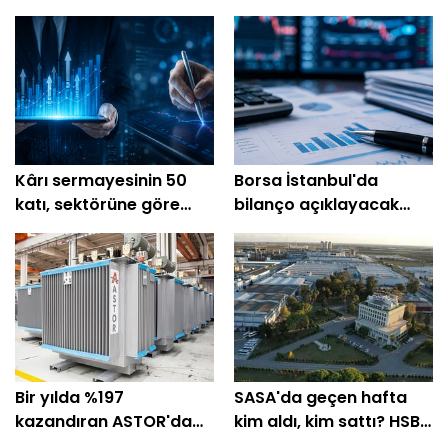
Kârı sermayesinin 50
Borsa İstanbul'da
katı, sektörüne göre
bilanço açıklayacak
ucuz hisseler!
şirketler! (10-14
Ağustos)
Bir yılda %197
SASA'da geçen hafta
kazandıran ASTOR'da
kim aldı, kim sattı? HSBC
geçen hafta BofA %21
%64'ünü topladı