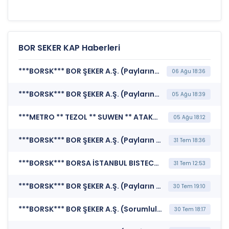
BOR SEKER KAP Haberleri
***BORSK*** BOR ŞEKER A.Ş. (Payların Geri Alınmasına İlişkin Bildirim)
06 Ağu 18:36
***BORSK*** BOR ŞEKER A.Ş. (Payların Geri Alınmasına İlişkin Bildirim)
05 Ağu 18:39
***METRO ** TEZOL ** SUWEN ** ATAKP ** ULUFA ** EKIM ** AKSGY ** PRKME ** TRALT ** GEREL ** BOSSA ** ARSAN ** BORSK*** BORSA İSTANBUL A.Ş. (BIST Pay Endeksleri)
05 Ağu 18:12
***BORSK*** BOR ŞEKER A.Ş. (Payların Geri Alınmasına İlişkin Bildirim)
31 Tem 18:36
***BORSK*** BORSA İSTANBUL BISTECH DEVRE KESİCİ UYGULAMASI (Pay Bazında Devre Kesici Bildirimi)
31 Tem 12:53
***BORSK*** BOR ŞEKER A.Ş. (Payların Geri Alınmasına İlişkin Bildirim)
30 Tem 19:10
***BORSK*** BOR ŞEKER A.Ş. (Sorumluluk Beyanı (Konsolide Olmayan))
30 Tem 18:17