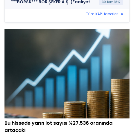
***BORSK*** BOR ŞEKER A.Ş. (Faaliyet Raporu (Konsolide Olmayan))
30 Tem 18:17
Tüm KAP Haberleri
Bu hissede yarın lot sayısı %27,536 oranında
artacak!