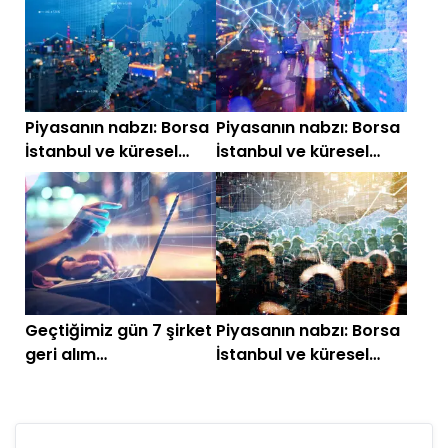
Piyasanın nabzı: Borsa
Piyasanın nabzı: Borsa
İstanbul ve küresel
İstanbul ve küresel
piyasalarda gün
piyasalarda gün
başlarken (31 Temmuz
başlarken (29
2026)
Temmuz)
Geçtiğimiz gün 7 şirket
Piyasanın nabzı: Borsa
geri alım
İstanbul ve küresel
gerçekleştirdi!
piyasalarda gün
başlarken (28
Temmuz)