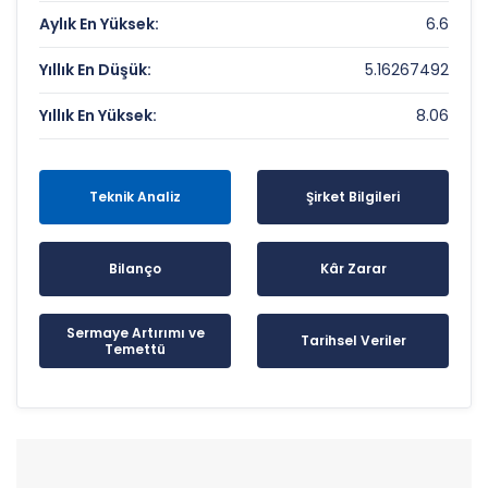
Aylık En Yüksek:
6.6
Yıllık En Düşük:
5.16267492
Yıllık En Yüksek:
8.06
Teknik Analiz
Şirket Bilgileri
Bilanço
Kâr Zarar
Sermaye Artırımı ve
Tarihsel Veriler
Temettü