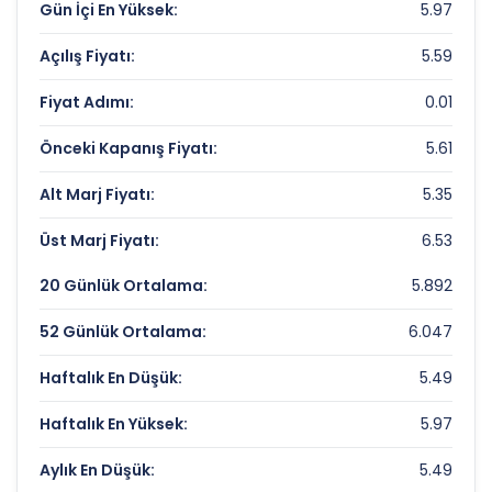
Gün İçi En Yüksek:
5.97
BOR SEKER Rekorlar ve Önemli Seviyeler
Açılış Fiyatı:
5.59
Bugün Gördüğü En Yüksek Fiyat:
5.97 TL
Fiyat Adımı:
0.01
Son 1 Yılın Zirvesi:
8.06 TL
Önceki Kapanış Fiyatı:
5.61
Son 1 Yılın Dibi:
5.16267492 TL
Alt Marj Fiyatı:
5.35
Üst Marj Fiyatı:
6.53
20 Günlük Ortalama:
5.892
52 Günlük Ortalama:
6.047
Haftalık En Düşük:
5.49
Haftalık En Yüksek:
5.97
Aylık En Düşük:
5.49