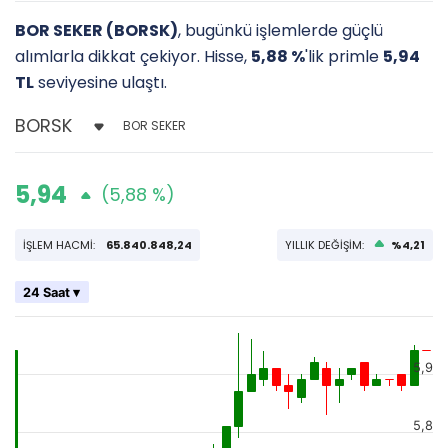
BOR SEKER (BORSK)
, bugünkü işlemlerde güçlü
alımlarla dikkat çekiyor. Hisse,
5,88 %
'lik primle
5,94
TL
seviyesine ulaştı.
BOR SEKER
5,94
(5,88 %)
İŞLEM HACMİ:
65.840.848,24
YILLIK DEĞİŞİM:
%4,21
24 Saat ▾
5,9
5,8