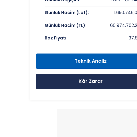
Fiyat/Kazanç (F/K):
Günlük Hacim (Lot):
1.650.746,
Piyasa Değeri/Defter Değeri (PD/DD):
Günlük Hacim (TL):
60.974.702,
BULLS GSYO Rekorlar ve Önemli Sevi
Baz Fiyatı:
37.
Bugün Gördüğü En Yüksek Fiyat:
Son 1 Yılın Zirvesi:
Teknik Analiz
Son 1 Yılın Dibi:
Kâr Zarar