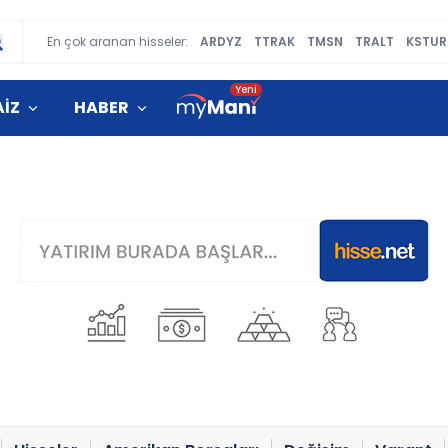
En çok aranan hisseler:
ARDYZ
TTRAK
TMSN
TRALT
KSTUR
AİZ
HABER