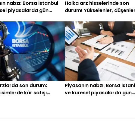
ın nabzı: Borsa İstanbul
Halka arz hisselerinde son
sel piyasalarda gün
durum! Yükselenler, düşenler.
ken (30 Temmuz)
rzlarda son durum:
Piyasanın nabzı: Borsa İstan
 isimlerde kâr satışı
ve küresel piyasalarda gün
başlarken (26 Haziran)