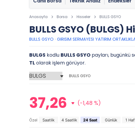
Canlı Borsa
Teknik Analiz
Endeksler
Anasayfa
Borsa
Hisseler
BULLS GSYO
BULLS GSYO (BULGS) Hi
BULLS GSYO
·
GIRISIM SERMAYESI YATIRIM ORTAKLIKLA
BULGS
kodlu
BULLS GSYO
payları, bugünkü se
TL
olarak işlem görüyor.
BULLS GSYO
37,26
(-1,48 %)
Özel
Saatlik
4 Saatlik
24 Saat
Günlük
1 Haf