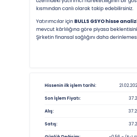
üzerindeki yatırımcı hareketliliğinin bir g
kısmından canlı olarak takip edebilirsiniz.
Yatırımcılar için
BULLS GSYO hisse analiz
mevcut kârlılığına göre piyasa beklentisini
Şirketin finansal sağlığını daha derinleme
Hissenin uzun vadeli trendini ve potansiye
56.56797036 TL
olan 52 haftalık zirvesi v
olarak kullanılır.
BULGS
için detaylı indikat
BULLS GSYO Fiyat ve Getiri Karnesi
Hissenin ilk işlem tarihi:
21.02.20
Anlık Fiyat:
Son İşlem Fiyatı:
37.
Günlük Değişim:
Alış:
37.
Yıllık Getiri:
Satış:
37.
BULLS GSYO Değerleme Çarpanları
Günlük Değişim:
-0.56 -
(%-1.4