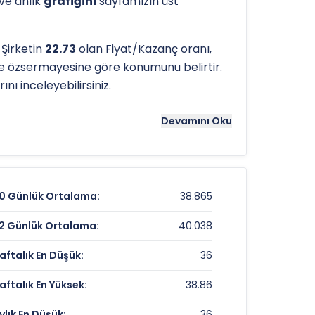
 ve anlık
grafiğini
sayfamızın üst
 Şirketin
22.73
olan Fiyat/Kazanç oranı,
se özsermayesine göre konumunu belirtir.
nı inceleyebilirsiniz.
tergeleri önemli bir araçtır. Hissenin
Devamını Oku
t
belirlemelerinde referans noktaları
0 Günlük Ortalama:
38.865
37,26 TL
2 Günlük Ortalama:
40.038
-1,48%
aftalık En Düşük:
36
%-14,73
aftalık En Yüksek:
38.86
ylık En Düşük:
36