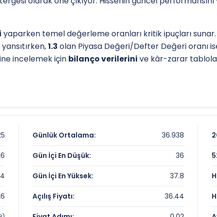
östergesi olarak öne çıkıyor. Hissenin güncel performansını
i
yaparken temel değerleme oranları kritik ipuçları sunar.
 yansıtırken,
1.3
olan Piyasa Değeri/Defter Değeri oranı i
sine incelemek için
bilanço verilerini
ve kâr-zarar tabloları
l destek-direnç seviyelerini anlamak için
teknik analiz
gös
e
30.36911848 TL
olan dip seviyesi, analistlerin
hedef fiya
ör analizlerine
teknik analiz sayfamızdan
ulaşabilirsiniz.
25
Günlük Ortalama:
36.938
2
26
Gün İçi En Düşük:
36
5
24
Gün İçi En Yüksek:
37.8
H
26
Açılış Fiyatı:
36.44
H
Fiyat Adımı:
0.02
A
8)