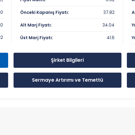
00
Önceki Kapanış Fiyatı:
37.82
A
20
Alt Marj Fiyatı:
34.04
Y
yeler
82
Üst Marj Fiyatı:
41.6
Y
Şirket Bilgileri
Sermaye Artırımı ve Temettü