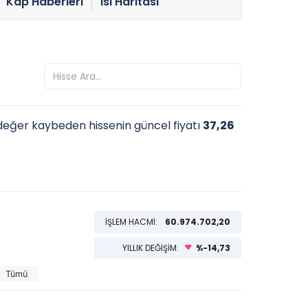
Kap Haberleri
Isı Haritası
eğer kaybeden hissenin güncel fiyatı
37,26
İŞLEM HACMİ:
60.974.702,20
YILLIK DEĞİŞİM:
%-14,73
Tümü