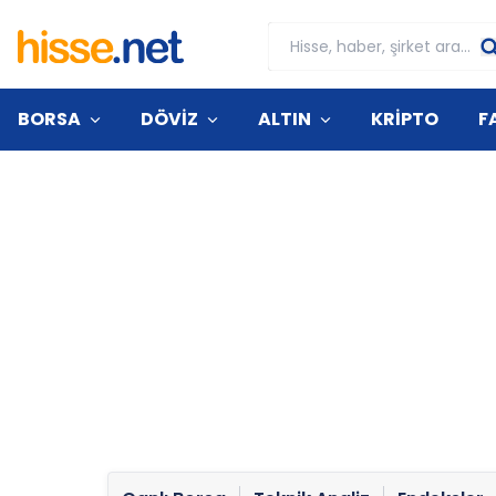
BORSA
DÖVİZ
ALTIN
KRİPTO
F