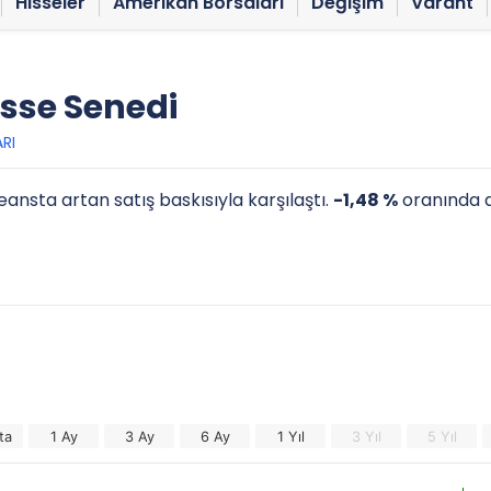
Hisseler
Amerikan Borsaları
Değişim
Varant
sse Senedi
RI
ansta artan satış baskısıyla karşılaştı.
-1,48 %
oranında d
ta
1 Ay
3 Ay
6 Ay
1 Yıl
3 Yıl
5 Yıl