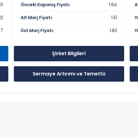
00
Önceki Kapanış Fiyatı:
1.64
A
12
Alt Marj Fiyatı:
1.51
Y
ler
67
Üst Marj Fiyatı:
1.83
Y
Şirket Bilgileri
Sermaye Artırımı ve Temettü