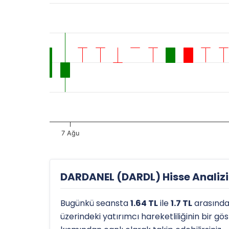
7 Ağu
DARDANEL (DARDL) Hisse Analizi 
Bugünkü seansta
1.64 TL
ile
1.7 TL
arasında
üzerindeki yatırımcı hareketliliğinin bir g