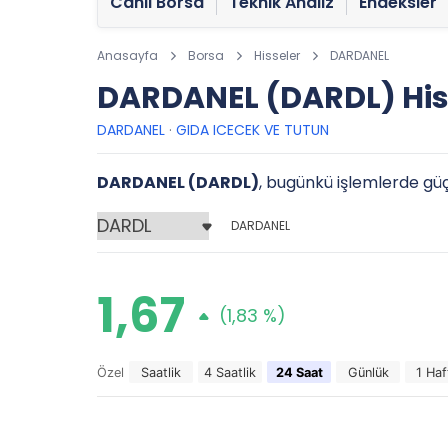
Canlı Borsa
Teknik Analiz
Endeksler
Anasayfa
Borsa
Hisseler
DARDANEL
DARDANEL (DARDL) His
DARDANEL
·
GIDA ICECEK VE TUTUN
DARDANEL (DARDL)
, bugünkü işlemlerde güçl
DARDANEL
1,67
(1,83 %)
Özel
Saatlik
4 Saatlik
24 Saat
Günlük
1 Haf