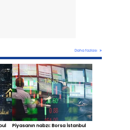
Daha fazlası
bul
Piyasanın nabzı: Borsa İstanbul