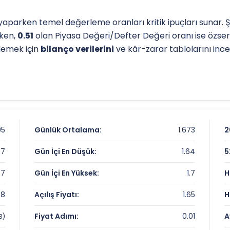
aparken temel değerleme oranları kritik ipuçları sunar. Ş
rken,
0.51
olan Piyasa Değeri/Defter Değeri oranı ise özser
elemek için
bilanço verilerini
ve kâr-zarar tablolarını incel
l destek-direnç seviyelerini anlamak için
teknik analiz
gös
p seviyesi, analistlerin
hedef fiyat
belirlemelerinde refera
iz sayfamızdan
ulaşabilirsiniz.
95
Günlük Ortalama:
1.673
2
67
Gün İçi En Düşük:
1.64
5
67
Gün İçi En Yüksek:
1.7
H
68
Açılış Fiyatı:
1.65
H
Fiyat Adımı:
0.01
A
3)