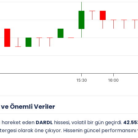
15:30
16:00
ve Önemli Veriler
 hareket eden
DARDL
hissesi, volatil bir gün geçirdi.
42.55
östergesi olarak öne çıkıyor. Hissenin güncel performansını