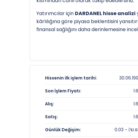
kısmından canlı olarak takip edebilirsiniz.
Yatırımcılar için
DARDANEL hisse analizi
y
kârlılığına göre piyasa beklentisini yansıtı
finansal sağlığını daha derinlemesine inc
Hissenin uzun vadeli trendini ve potansiye
TL
olan 52 haftalık zirvesi ve
1.63 TL
olan di
detaylı indikatör analizlerine
teknik anal
DARDANEL Fiyat ve Getiri Karnesi
Hissenin ilk işlem tarihi:
30.06.19
Anlık Fiyat:
Son İşlem Fiyatı:
1.
Günlük Değişim:
Alış:
1.
Yıllık Getiri:
Satış:
1.
DARDANEL Değerleme Çarpanları
Günlük Değişim:
0.03 -
(%1.8
Fiyat/Kazanç (F/K):