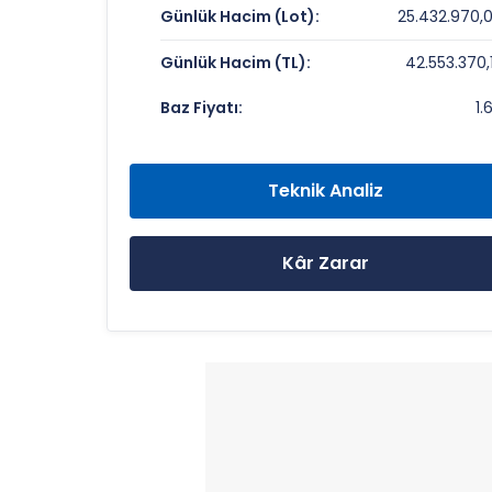
Günlük Hacim (Lot):
25.432.970,
Piyasa Değeri/Defter Değeri (PD/DD):
Günlük Hacim (TL):
42.553.370,
DARDANEL Rekorlar ve Önemli Seviye
Baz Fiyatı:
1.
Bugün Gördüğü En Yüksek Fiyat:
Son 1 Yılın Zirvesi:
Teknik Analiz
Son 1 Yılın Dibi:
Kâr Zarar