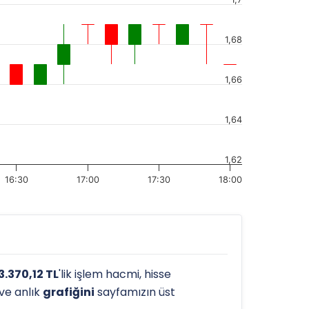
1,68
1,66
1,64
1,62
16:30
17:00
17:30
18:00
3.370,12 TL
'lik işlem hacmi, hisse
 ve anlık
grafiğini
sayfamızın üst