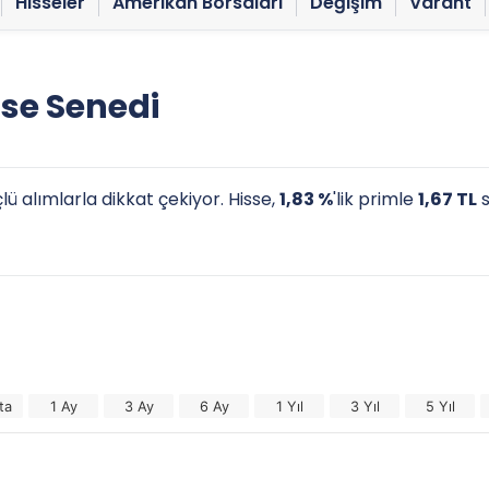
Hisseler
Amerikan Borsaları
Değişim
Varant
se Senedi
ü alımlarla dikkat çekiyor. Hisse,
1,83 %
'lik primle
1,67 TL
s
ta
1 Ay
3 Ay
6 Ay
1 Yıl
3 Yıl
5 Yıl