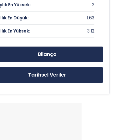
ylık En Yüksek:
2
0.51
ıllık En Düşük:
1.63
ıllık En Yüksek:
3.12
1.7 TL
3.12 TL
Bilanço
1.63 TL
Tarihsel Veriler