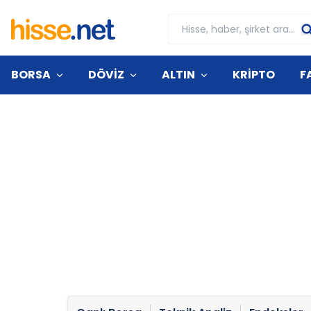
BORSA
DÖVİZ
ALTIN
KRİPTO
F