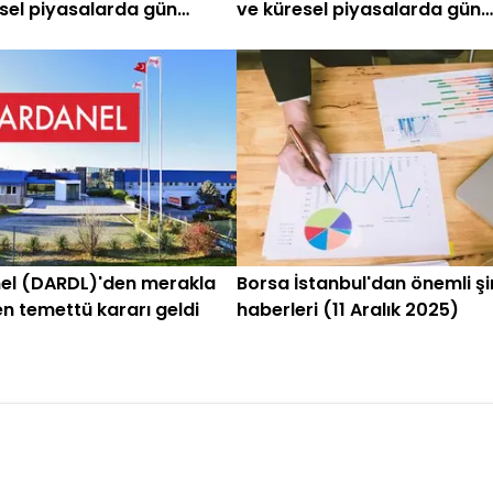
sel piyasalarda gün
ve küresel piyasalarda gün
en (8 Haziran)
başlarken (4 Haziran 2026)
el (DARDL)'den merakla
Borsa İstanbul'dan önemli şi
n temettü kararı geldi
haberleri (11 Aralık 2025)