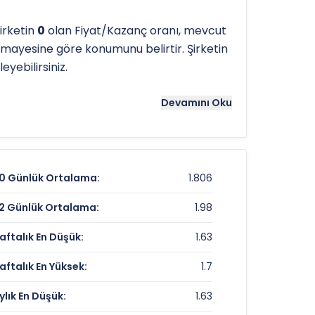
irketin
0
olan Fiyat/Kazanç oranı, mevcut
mayesine göre konumunu belirtir. Şirketin
eyebilirsiniz.
tergeleri önemli bir araçtır. Hissenin
3.12
Devamını Oku
ns noktaları olarak kullanılır.
DARDL
için
0 Günlük Ortalama:
1.806
1,67 TL
2 Günlük Ortalama:
1.98
1,83%
aftalık En Düşük:
1.63
%-23,39
aftalık En Yüksek:
1.7
ylık En Düşük:
1.63
Veri Yok