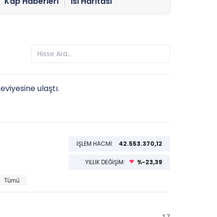
Kap Haberleri
Isı Haritası
eviyesine ulaştı.
İŞLEM HACMİ:
42.553.370,12
YILLIK DEĞİŞİM:
%-23,39
Tümü
1,7