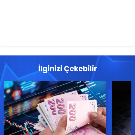
İlginizi Çekebilir