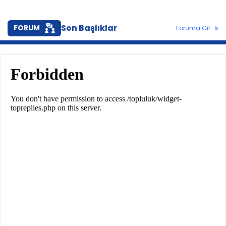
Son Başlıklar
FORUM
Foruma Git