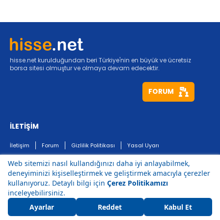
hisse.net kurulduğundan beri Türkiye'nin en büyük ve ücretsiz
borsa sitesi olmuştur ve olmaya devam edecektir.
FORUM
İLETİŞİM
İletişim
Forum
Gizlilik Politikası
Yasal Uyarı
HIZLI ERİŞİM
Borsa
Canlı Borsa
Amerikan Borsaları
Dünya
Hisseler
Kripto Para
Faiz
ABD Borsası
Endeksler
Altın Fiyatları
Ekonomik Takvim
Avrupa Borsası