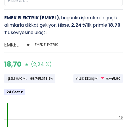
EMEK ELEKTRIK (EMKEL)
, bugünkü işlemlerde güçlü
alımlarla dikkat çekiyor. Hisse,
2,24 %
'lik primle
18,70
TL
seviyesine ulaştı.
EMEK ELEKTRIK
18,70
(2,24 %)
İŞLEM HACMİ:
98.795.318,54
YILLIK DEĞİŞİM:
%-45,80
24 Saat ▾
19