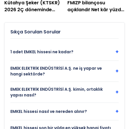
Kütahya Şeker (KTSKR)
FMIZP bilançosu
2026 2Ç döneminde
açıklandı! Net kâr yüzde
zarar etti
239 arttı
Sıkça Sorulan Sorular
+
1 adet EMKEL hissesi ne kadar?
EMEK ELEKTRİK ENDÜSTRİSİ A.Ş. ne iş yapar ve
+
hangi sektörde?
EMEK ELEKTRİK ENDÜSTRİSİ A.Ş. kimin, ortaklık
+
yapısı nasıl?
+
EMKEL hissesi nasıl ve nereden alınır?
EMKEL hissesi son bir yılda en yüksek hangi fiyatı