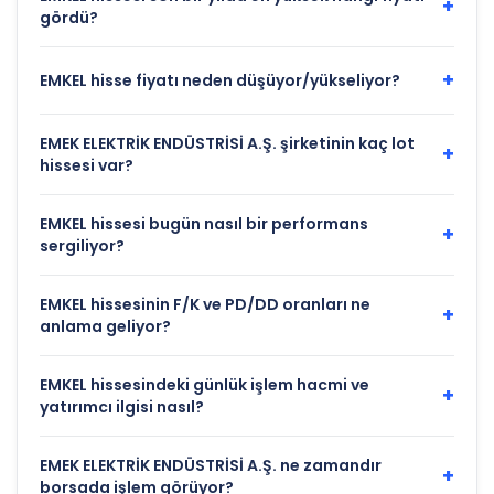
+
gördü?
+
EMKEL hisse fiyatı neden düşüyor/yükseliyor?
EMEK ELEKTRİK ENDÜSTRİSİ A.Ş. şirketinin kaç lot
+
hissesi var?
EMKEL hissesi bugün nasıl bir performans
+
sergiliyor?
EMKEL hissesinin F/K ve PD/DD oranları ne
+
anlama geliyor?
EMKEL hissesindeki günlük işlem hacmi ve
+
yatırımcı ilgisi nasıl?
EMEK ELEKTRİK ENDÜSTRİSİ A.Ş. ne zamandır
+
borsada işlem görüyor?