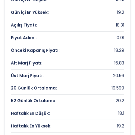
Piyasa Değeri/Defter Değeri (PD/DD):
2.67
Gün İçi En Yüksek:
19.2
EMEK ELEKTRIK Rekorlar ve Önemli
Seviyeler
Açılış Fiyatı:
18.31
Fiyat Adımı:
0.01
Bugün Gördüğü En Yüksek Fiyat:
19.2 TL
Son 1 Yılın Zirvesi:
131.6 TL
Önceki Kapanış Fiyatı:
18.29
Son 1 Yılın Dibi:
17.84 TL
Alt Marj Fiyatı:
16.83
Üst Marj Fiyatı:
20.56
20 Günlük Ortalama:
19.599
52 Günlük Ortalama:
20.2
Haftalık En Düşük:
18.1
Haftalık En Yüksek:
19.2