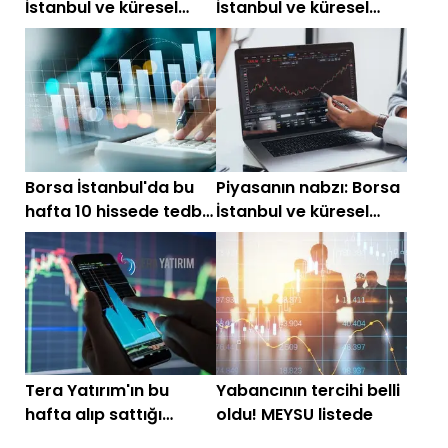
İstanbul ve küresel
İstanbul ve küresel
piyasalarda gün
piyasalarda gün
başlarken (28 Nisan
başlarken (27 Nisan
2026)
2026)
Borsa İstanbul'da bu
Piyasanın nabzı: Borsa
hafta 10 hissede tedbir
İstanbul ve küresel
kalkıyor
piyasalarda gün
başlarken (10 Nisan
2026)
Tera Yatırım'ın bu
Yabancının tercihi belli
hafta alıp sattığı
oldu! MEYSU listede
hisseler (23-37 Mart