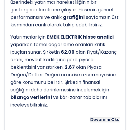
üzerindeki yatırımcı hareketliliğinin bir
göstergesi olarak öne çıkıyor. Hissenin güncel
performansını ve anlık
grafiğini
sayfamızın üst
kısmından canlı olarak takip edebilirsiniz.
Yatırımcılar için
EMEK ELEKTRIK hisse analizi
yaparken temel değerleme oranları kritik
ipuçları sunar. Şirketin
62.09
olan Fiyat/Kazanç
oranı, mevcut kârlılığına göre piyasa
beklentisini yansıtırken,
2.67
olan Piyasa
Değeri/Defter Değeri oranı ise özsermayesine
göre konumunu belirtir. Şirketin finansal
sağlığını daha derinlemesine incelemek için
bilanço verilerini
ve kâr-zarar tablolarını
inceleyebilirsiniz.
Hissenin uzun vadeli trendini ve potansiyel
Devamını Oku
destek-direnç seviyelerini anlamak için
teknik