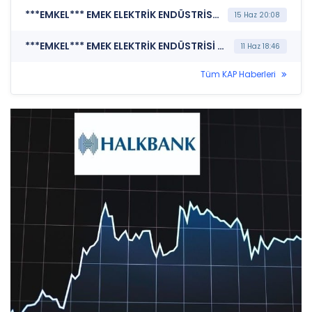
***EMKEL*** EMEK ELEKTRİK ENDÜSTRİSİ A.Ş. (Şirket Genel Bilgi Formu)
15 Haz 20:08
***EMKEL*** EMEK ELEKTRİK ENDÜSTRİSİ A.Ş. (Özel Durum Açıklaması (Genel))
11 Haz 18:46
Tüm KAP Haberleri