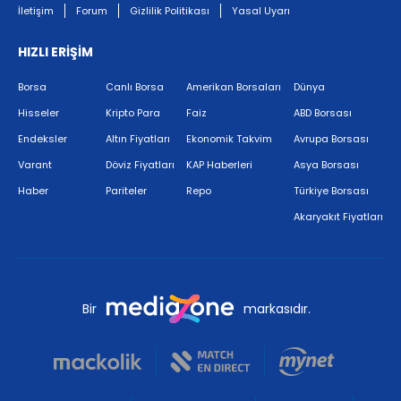
İletişim
Forum
Gizlilik Politikası
Yasal Uyarı
HIZLI ERİŞİM
Borsa
Canlı Borsa
Amerikan Borsaları
Dünya
Hisseler
Kripto Para
Faiz
ABD Borsası
Endeksler
Altın Fiyatları
Ekonomik Takvim
Avrupa Borsası
Varant
Döviz Fiyatları
KAP Haberleri
Asya Borsası
Haber
Pariteler
Repo
Türkiye Borsası
Akaryakıt Fiyatları
Bir
markasıdır.