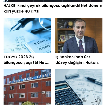
HALKB ikinci çeyrek bilançosu açıklandı! Net dönem
kârı yüzde 40 arttı
TDGYO 2026 2Ç
İş Bankası'nda üst
bilançosu şaşırttı! Net
düzey değişim: Hakan
kâr yüzde 105 bin arttı
Aran görevini
devrediyor