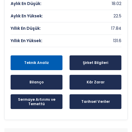
Aylık En Düşük:
18.02
Aylık En Yüksek:
22.5
Yıllık En Düşük:
17.84
Yıllık En Yüksek:
131.6
Teknik Analiz
Şirket Bilgileri
Bilanço
Kâr Zarar
Sermaye Artırımı ve
Tarihsel Veriler
Temettü